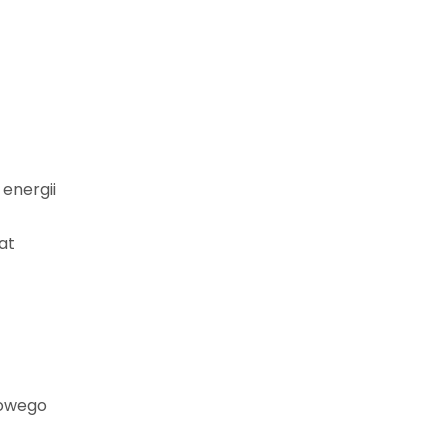
 energii
at
łowego