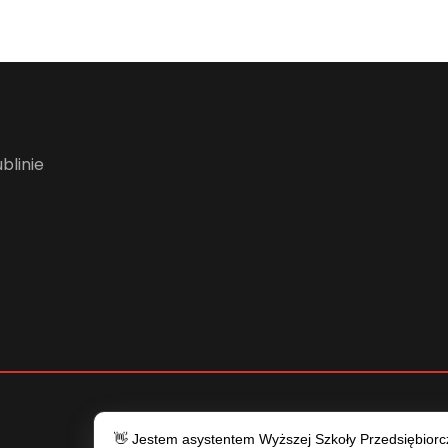
blinie
👋 Jestem asystentem Wyższej Szkoły Przedsiębiorczo