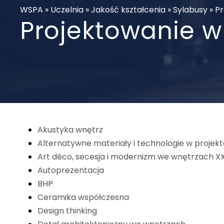
WSPA
»
Uczelnia
»
Jakość kształcenia
»
Sylabusy
»
Pr
Projektowanie w
Akustyka wnętrz
Alternatywne materiały i technologie w projek
Art déco, secesja i modernizm we wnętrzach XX
Autoprezentacja
BHP
Ceramika współczesna
Design thinking