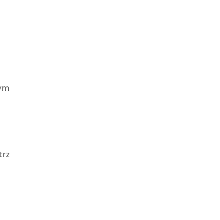
wym
trz