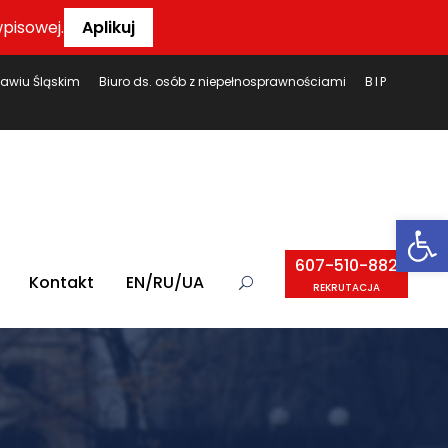
pisowej.
Aplikuj
ławiu Śląskim
Biuro ds. osób z niepełnosprawnościami
BIP
Ot
607-510-882
Kontakt
EN/RU/UA
REKRUTACJA