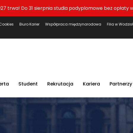
27 trwa! Do 31 sierpnia studia podyplomowe bez opłaty w
Cookies
Biuro Karier
Współpraca międzynarodowa
Filia w Wodzis
erta
Student
Rekrutacja
Kariera
Partnerzy