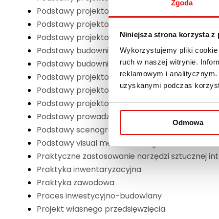
Zgoda
Podstawy projektowania architektury wnętrz c
Podstawy projektowania architektury wnętrz cz
Niniejsza strona korzysta z
Podstawy projektowania architektury wnętrz cz
Podstawy budownictwa ogólnego cz. 1
Wykorzystujemy pliki cookie 
ruch w naszej witrynie. Inf
Podstawy budownictwa ogólnego cz. 2
reklamowym i analitycznym. 
Podstawy projektowania przedmiotów użytkowy
uzyskanymi podczas korzysta
Podstawy projektowania przedmiotów użytkowy
Podstawy projektowania wystaw i witryn
Podstawy prowadzenia działalności gospodarcz
Odmowa
Podstawy scenografii teatralnej
Podstawy visual merchandisingu
Praktyczne zastosowanie narzędzi sztucznej inte
Praktyka inwentaryzacyjna
Praktyka zawodowa
Proces inwestycyjno-budowlany
Projekt własnego przedsięwzięcia