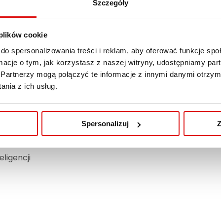
Szczegóły
z. 3 (komercyjne)
. 4 (biurowe)
 plików cookie
. 5 (rekreacyjne)
do spersonalizowania treści i reklam, aby oferować funkcje sp
ormacje o tym, jak korzystasz z naszej witryny, udostępniamy p
Partnerzy mogą połączyć te informacje z innymi danymi otrzym
ch cz. 1
nia z ich usług.
ch cz. 2
ej
Spersonalizuj
Z
ligencji