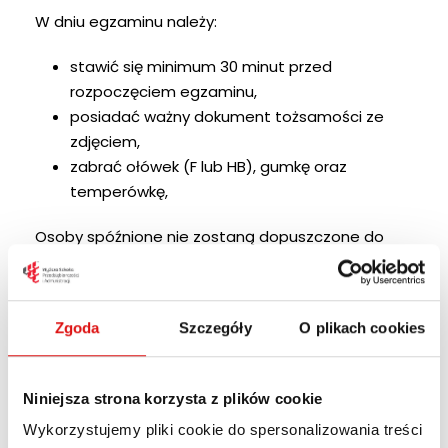
W dniu egzaminu należy:
stawić się minimum 30 minut przed
rozpoczęciem egzaminu,
posiadać ważny dokument tożsamości ze
zdjęciem,
zabrać ołówek (F lub HB), gumkę oraz
temperówkę,
Osoby spóźnione nie zostaną dopuszczone do
egzaminu.
Zgoda
Szczegóły
O plikach cookies
Zasady obowiązujące podczas
egzaminu
Niniejsza strona korzysta z plików cookie
Na salę egzaminacyjną nie wolno wnosić:
Wykorzystujemy pliki cookie do spersonalizowania treści