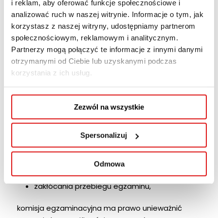
i reklam, aby oferować funkcje społecznościowe i
telefonów komórkowych,
analizować ruch w naszej witrynie. Informacje o tym, jak
smartwatchy,
korzystasz z naszej witryny, udostępniamy partnerom
urządzeń elektronicznych,
społecznościowym, reklamowym i analitycznym.
słowników,
Partnerzy mogą połączyć te informacje z innymi danymi
notatek ani innych materiałów pomocniczych.
otrzymanymi od Ciebie lub uzyskanymi podczas
korzystania z ich usług.
Wszystkie urządzenia elektroniczne muszą zostać
wyłączone i pozostawione w miejscu wskazanym
przez komisję egzaminacyjną.
Zezwól na wszystkie
W przypadku:
Spersonalizuj
niesamodzielnej pracy,
korzystania z niedozwolonych materiałów,
Odmowa
komunikowania się z innymi zdającymi,
zakłócania przebiegu egzaminu,
komisja egzaminacyjna ma prawo unieważnić