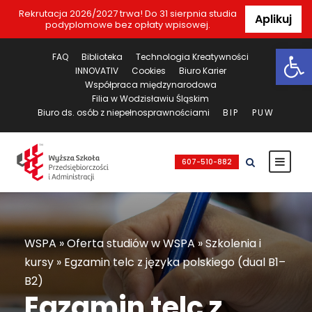
Rekrutacja 2026/2027 trwa! Do 31 sierpnia studia
Aplikuj
podyplomowe bez opłaty wpisowej.
Ot
FAQ
Biblioteka
Technologia Kreatywności
INNOVATIV
Cookies
Biuro Karier
Współpraca międzynarodowa
Filia w Wodzisławiu Śląskim
Biuro ds. osób z niepełnosprawnościami
BIP
PUW
607-510-882
WSPA
»
Oferta studiów w WSPA
»
Szkolenia i
kursy
»
Egzamin telc z języka polskiego (dual B1–
B2)
Egzamin telc z