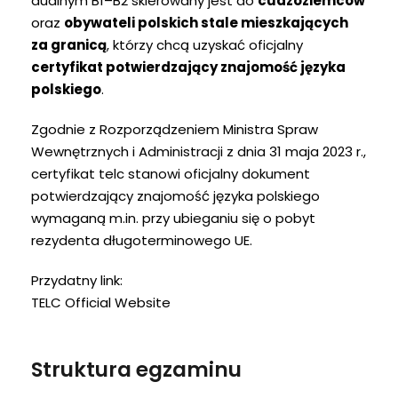
dualnym B1–B2 skierowany jest do
cudzoziemców
oraz
obywateli polskich stale mieszkających
za granicą
, którzy chcą uzyskać oficjalny
certyfikat potwierdzający znajomość języka
polskiego
.
Zgodnie z Rozporządzeniem Ministra Spraw
Wewnętrznych i Administracji z dnia 31 maja 2023 r.,
certyfikat telc stanowi oficjalny dokument
potwierdzający znajomość języka polskiego
wymaganą m.in. przy ubieganiu się o pobyt
rezydenta długoterminowego UE.
Przydatny link:
TELC Official Website
Struktura egzaminu