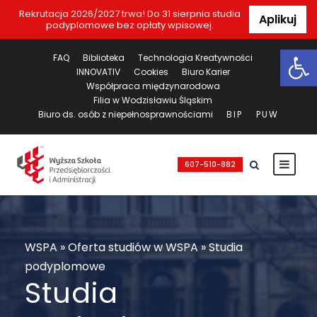
Rekrutacja 2026/2027 trwa! Do 31 sierpnia studia
Aplikuj
podyplomowe bez opłaty wpisowej.
Ot
FAQ
Biblioteka
Technologia Kreatywności
INNOVATIV
Cookies
Biuro Karier
Współpraca międzynarodowa
Filia w Wodzisławiu Śląskim
Biuro ds. osób z niepełnosprawnościami
BIP
PUW
607-510-882
WSPA
»
Oferta studiów w WSPA
»
Studia
podyplomowe
Studia