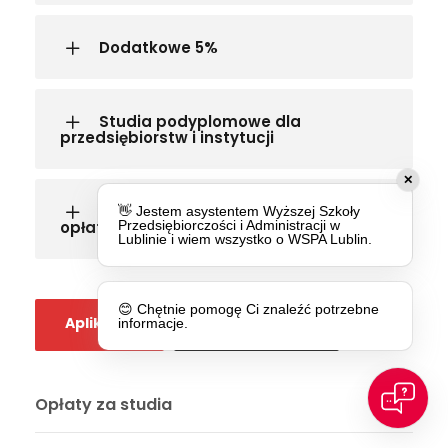
Dodatkowe 5%
Studia podyplomowe dla
przedsiębiorstw i instytucji
✕
Absolwenci WSPA studiują bez
👋 Jestem asystentem Wyższej Szkoły
opłaty wpisowej
Przedsiębiorczości i Administracji w
Lublinie i wiem wszystko o WSPA Lublin.
😊 Chętnie pomogę Ci znaleźć potrzebne
Aplikuj
Rekrutacja
informacje.
Opłaty za studia