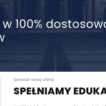
sy w 100% dostoso
w
Sprawdź naszą ofertę
SPEŁNIAMY EDUK