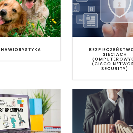
EHAWIORYSTYKA
BEZPIECZEŃSTW
SIECIACH
KOMPUTEROWY
(CISCO NETWO
SECURITY)