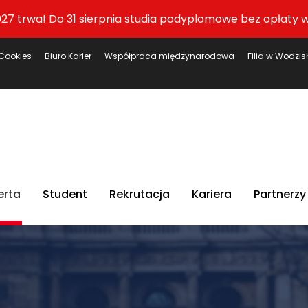
27 trwa! Do 31 sierpnia studia podyplomowe bez opłaty w
Cookies
Biuro Karier
Współpraca międzynarodowa
Filia w Wodzis
erta
Student
Rekrutacja
Kariera
Partnerzy