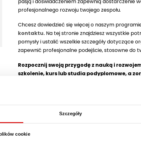
pasją i doświadczeniem zapewnią dostarczenie war
profesjonalnego rozwoju twojego zespołu.
Chcesz dowiedzieć się więcej o naszym programie
kontaktu.
Na tej stronie znajdziesz wszystkie p
pomysły i ustalić wszelkie szczegóły dotyczące o
zapewnić profesjonalne podejście, stosowne do t
Rozpocznij swoją przygodę z nauką i rozwojem 
szkolenie, kurs lub studia podyplomowe, a zo
Pełna oferta szkoleń i kursów w WSPA
KURSY I SZKOLENIA
Szczegóły
 plików cookie