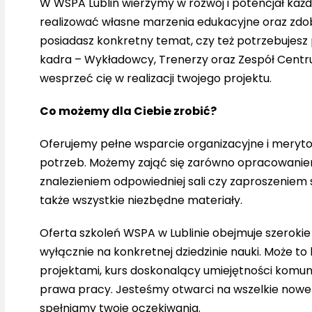
W WSPA Lublin wierzymy w rozwój i potencjał każ
realizować własne marzenia edukacyjne oraz zdo
posiadasz konkretny temat, czy też potrzebujes
kadra – Wykładowcy, Trenerzy oraz Zespół Centr
wesprzeć cię w realizacji twojego projektu.
Co możemy dla Ciebie zrobić?
Oferujemy pełne wsparcie organizacyjne i meryto
potrzeb. Możemy zająć się zarówno opracowaniem
znalezieniem odpowiedniej sali czy zaproszeniem 
także wszystkie niezbędne materiały.
Oferta szkoleń WSPA w Lublinie obejmuje szerok
wyłącznie na konkretnej dziedzinie nauki. Może to
projektami, kurs doskonalący umiejętności komun
prawa pracy. Jesteśmy otwarci na wszelkie nowe 
spełniamy twoje oczekiwania.