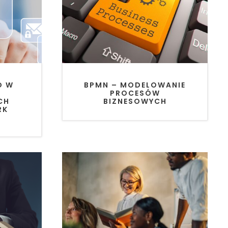
BPMN – MODELOWANIE
O W
PROCESÓW
BIZNESOWYCH
CH
RK