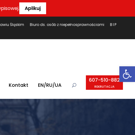
pisowej.
Aplikuj
ławiu Śląskim
Biuro ds. osób z niepełnosprawnościami
BIP
Ot
607-510-882
Kontakt
EN/RU/UA
REKRUTACJA