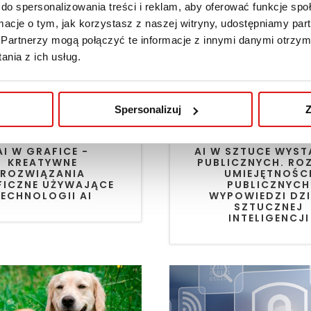
do spersonalizowania treści i reklam, aby oferować funkcje sp
ormacje o tym, jak korzystasz z naszej witryny, udostępniamy p
Partnerzy mogą połączyć te informacje z innymi danymi otrzym
nia z ich usług.
Spersonalizuj
Z
AI W GRAFICE -
AI W SZTUCE WYST
KREATYWNE
PUBLICZNYCH. RO
ROZWIĄZANIA
UMIEJĘTNOŚC
FICZNE UŻYWAJĄCE
PUBLICZNYCH
ECHNOLOGII AI
WYPOWIEDZI DZI
SZTUCZNEJ
INTELIGENCJI