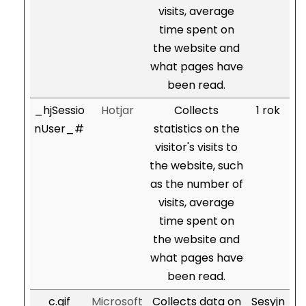
visits, average
time spent on
the website and
what pages have
been read.
_hjSessio
Hotjar
Collects
1 rok
nUser_#
statistics on the
visitor's visits to
the website, such
as the number of
visits, average
time spent on
the website and
what pages have
been read.
c.gif
Microsoft
Collects data on
Sesyjn