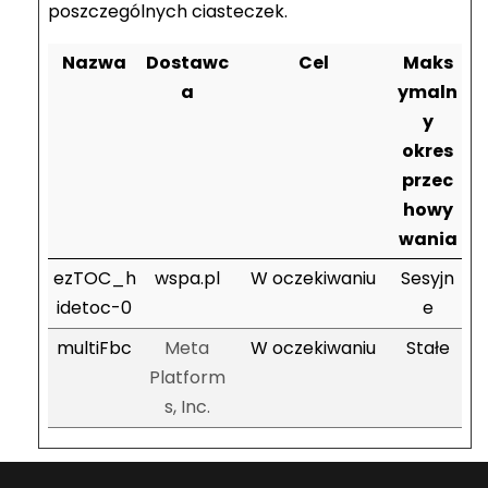
poszczególnych ciasteczek.
Nazwa
Dostawc
Cel
Maks
a
ymaln
y
okres
przec
howy
wania
ezTOC_h
wspa.pl
W oczekiwaniu
Sesyjn
idetoc-0
e
multiFbc
Meta
W oczekiwaniu
Stałe
Platform
s, Inc.