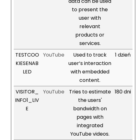
data can be used
to present the
user with
relevant
products or
services.
TESTCOO
YouTube
Used to track
1 dzień
KIESENAB
user’s interaction
LED
with embedded
content.
VISITOR_
YouTube
Tries to estimate
180 dni
INFO1_LIV
the users'
E
bandwidth on
pages with
integrated
YouTube videos.