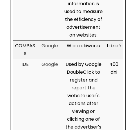
information is
used to measure
the efficiency of
advertisement
on websites.
COMPAS
Google
W oczekiwaniu
1 dzień
S
IDE
Google
Used by Google
400
DoubleClick to
dni
register and
report the
website user's
actions after
viewing or
clicking one of
the advertiser's