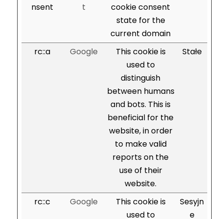
nsent
t
cookie consent
state for the
current domain
rc::a
Google
This cookie is
Stałe
used to
distinguish
between humans
and bots. This is
beneficial for the
website, in order
to make valid
reports on the
use of their
website.
rc::c
Google
This cookie is
Sesyjn
used to
e