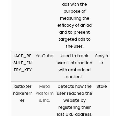
ads with the
purpose of
measuring the
efficacy of an ad
and to present
targeted ads to
the user.
LAST_RE
YouTube
Used to track
Sesyjn
SULT_EN
user’s interaction
e
TRY_KEY
with embedded
content.
lastExter
Meta
Detects how the
Stałe
nalReferr
Platform
user reached the
er
s, Inc.
website by
registering their
last URL-address.