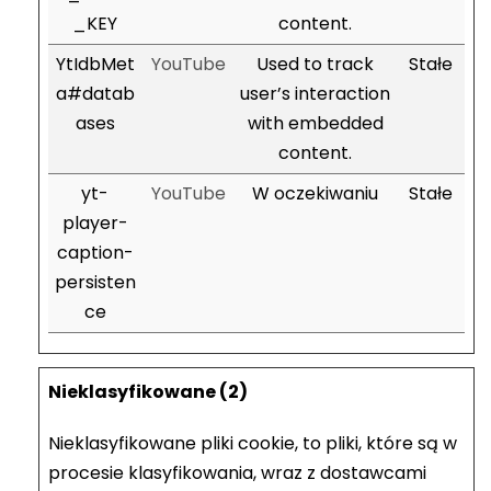
_KEY
content.
YtIdbMet
YouTube
Used to track
Stałe
a#datab
user’s interaction
ases
with embedded
content.
yt-
YouTube
W oczekiwaniu
Stałe
player-
caption-
persisten
ce
Nieklasyfikowane (2)
Nieklasyfikowane pliki cookie, to pliki, które są w
procesie klasyfikowania, wraz z dostawcami