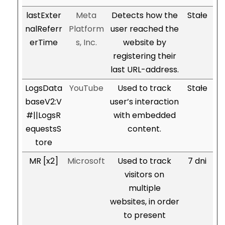
lastExter
Meta
Detects how the
Stałe
nalReferr
Platform
user reached the
erTime
s, Inc.
website by
registering their
last URL-address.
LogsData
YouTube
Used to track
Stałe
baseV2:V
user’s interaction
#||LogsR
with embedded
equestsS
content.
tore
MR [x2]
Microsoft
Used to track
7 dni
visitors on
multiple
websites, in order
to present