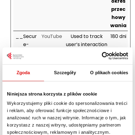
okres
przec
howy
wania
__Secur
YouTube
Used to track
180 dni
e-
user’s interaction
ROLLOUT
with embedded
_TOKEN
content.
__Secur
YouTube
Stores the user's
Sesyjn
Zgoda
Szczegóły
O plikach cookies
e-YEC
video player
e
preferences
Niniejsza strona korzysta z plików cookie
using embedded
Wykorzystujemy pliki cookie do spersonalizowania treści
YouTube video
i reklam, aby oferować funkcje społecznościowe i
__Secur
YouTube
Used to track
180 dni
analizować ruch w naszej witrynie. Informacje o tym, jak
e-YNID
user’s interaction
korzystasz z naszej witryny, udostępniamy partnerom
with embedded
społecznościowym, reklamowym i analitycznym.