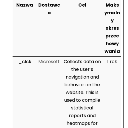
Nazwa
Dostawc
Cel
Maks
a
ymaln
y
okres
przec
howy
wania
_clck
Microsoft
Collects data on
1 rok
the user’s
navigation and
behavior on the
website. This is
used to compile
statistical
reports and
heatmaps for