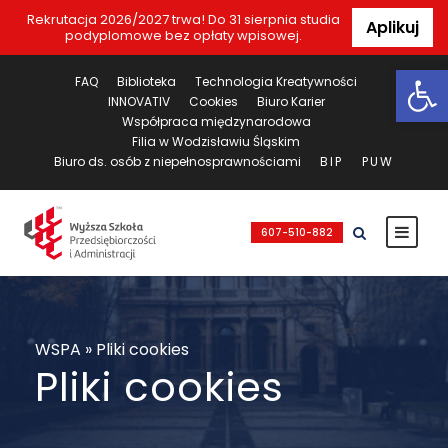
Rekrutacja 2026/2027 trwa! Do 31 sierpnia studia
Aplikuj
podyplomowe bez opłaty wpisowej.
Ot
FAQ
Biblioteka
Technologia Kreatywności
INNOVATIV
Cookies
Biuro Karier
Współpraca międzynarodowa
Filia w Wodzisławiu Śląskim
Biuro ds. osób z niepełnosprawnościami
BIP
PUW
607-510-882
WSPA
»
Pliki cookies
Pliki cookies