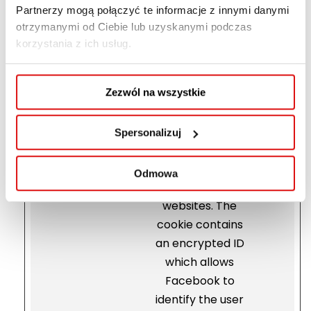
content.
Partnerzy mogą połączyć te informacje z innymi danymi
otrzymanymi od Ciebie lub uzyskanymi podczas
_fbc
Meta
This cookie is
3
korzystania z ich usług.
Platform
used by
miesię
s, Inc.
Facebook to
cy
target
Zezwól na wszystkie
advertisement
based on user
Spersonalizuj
behavior and
preferences
Odmowa
across multiple
websites. The
cookie contains
an encrypted ID
which allows
Facebook to
identify the user