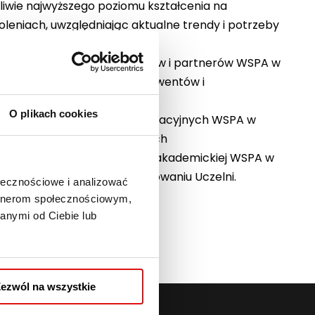
iwie najwyższego poziomu kształcenia na
oleniach, uwzględniając aktualne trendy i potrzeby
ejskie standardy
sparcia dla wszystkich klientów i partnerów WSPA w
, studentów, słuchaczy, absolwentów i
ego Uczelni
O plikach cookies
-dydaktycznych oraz administracyjnych WSPA w
 jakości i celów z nią związanych
kich członków społeczności akademickiej WSPA w
dgrywa w prawidłowym funkcjonowaniu Uczelni.
ołecznościowe i analizować
artnerom społecznościowym,
anymi od Ciebie lub
ezwól na wszystkie