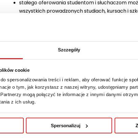
stałego oferowania studentom i słuchaczom możl
wszystkich prowadzonych studiach, kursach i szk
rynku pracy oraz najlepsze ogólnopolskie i europ
zapewnienia wysokiej jakości obsługi i pełnego w
Lublinie, a w szczególności kandydatów na studia
przedstawicieli otoczenia społeczno-gospodarcz
Szczegóły
stałego podnoszenia kwalifikacji kadr naukowo
Lublinie w celu lepszej realizacji przyjętej polityki
ciągłego podnoszenia świadomości wśród wszyst
 plików cookie
Lublinie w zakresie kultury jakości i roli, jaką o
do spersonalizowania treści i reklam, aby oferować funkcje sp
ormacje o tym, jak korzystasz z naszej witryny, udostępniamy p
Pliki do pobrania:
Partnerzy mogą połączyć te informacje z innymi danymi otrzym
nia z ich usług.
Polityka jakości WSPA
Spersonalizuj
Z