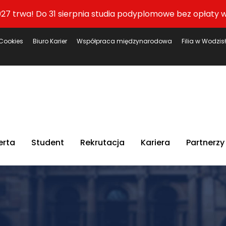
27 trwa! Do 31 sierpnia studia podyplomowe bez opłaty w
Cookies
Biuro Karier
Współpraca międzynarodowa
Filia w Wodzis
erta
Student
Rekrutacja
Kariera
Partnerzy