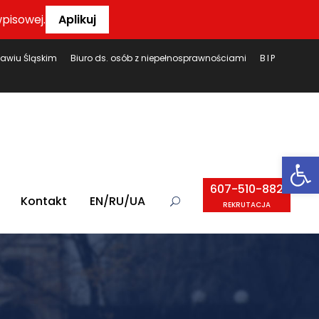
pisowej.
Aplikuj
ławiu Śląskim
Biuro ds. osób z niepełnosprawnościami
BIP
Ot
607-510-882
Kontakt
EN/RU/UA
REKRUTACJA