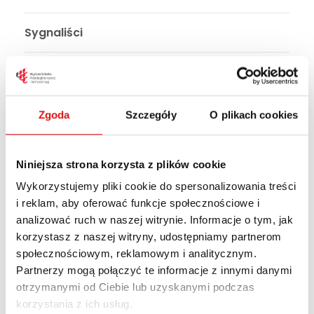
Sygnaliści
Biuletyn Informacji
Publicznej
Zgoda
Szczegóły
O plikach cookies
Wyższa Szkoła Przedsiębiorczości i Administracji
Niniejsza strona korzysta z plików cookie
w Lublinie (WSPA) została powołana 18 sierpnia
Wykorzystujemy pliki cookie do spersonalizowania treści
1998 roku decyzją Ministra Edukacji Narodowej.
i reklam, aby oferować funkcje społecznościowe i
Jest wpisana do ewidencji uczelni
analizować ruch w naszej witrynie. Informacje o tym, jak
niepublicznych, prowadzonej aktualnie przez
korzystasz z naszej witryny, udostępniamy partnerom
społecznościowym, reklamowym i analitycznym.
Ministra Edukacji i Nauki, pod numerem 144.
Partnerzy mogą połączyć te informacje z innymi danymi
otrzymanymi od Ciebie lub uzyskanymi podczas
Adres
korzystania z ich usług.