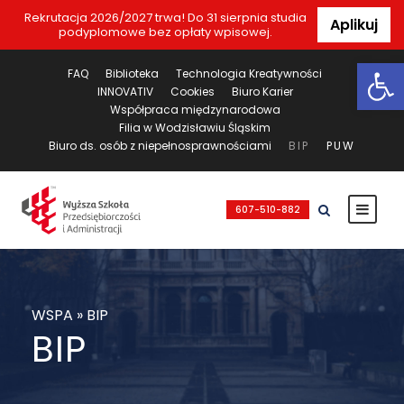
Rekrutacja 2026/2027 trwa! Do 31 sierpnia studia
Aplikuj
podyplomowe bez opłaty wpisowej.
Ot
FAQ
Biblioteka
Technologia Kreatywności
INNOVATIV
Cookies
Biuro Karier
Współpraca międzynarodowa
Filia w Wodzisławiu Śląskim
Biuro ds. osób z niepełnosprawnościami
BIP
PUW
607-510-882
WSPA
»
BIP
BIP