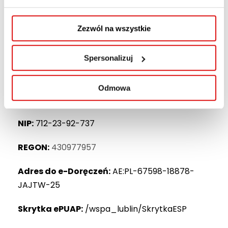
Wyższa Szkoła Przedsiębiorczości i
Administracji w Lublinie
Zezwól na wszystkie
ul. Bursaki 12
20-150 Lublin
Spersonalizuj
Rektorat
(pokój 301)
tel.
81 452 94 10
Odmowa
e-mail:
rektorat@wspa.pl
NIP:
712-23-92-737
REGON:
430977957
Adres do e-Doręczeń:
AE:PL-67598-18878-
JAJTW-25
Skrytka ePUAP:
/wspa_lublin/SkrytkaESP