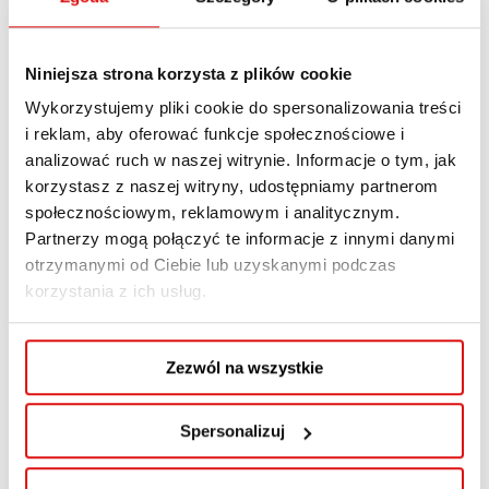
Wzory podań
Niniejsza strona korzysta z plików cookie
Kontakt
Wykorzystujemy pliki cookie do spersonalizowania treści
i reklam, aby oferować funkcje społecznościowe i
analizować ruch w naszej witrynie. Informacje o tym, jak
korzystasz z naszej witryny, udostępniamy partnerom
Godziny przyjęć
społecznościowym, reklamowym i analitycznym.
interesantów i kontakt
Partnerzy mogą połączyć te informacje z innymi danymi
telefoniczny
otrzymanymi od Ciebie lub uzyskanymi podczas
korzystania z ich usług.
wtorek, czwartek: 10:00 – 13:00
środa, piątek: 12:00-15:00
Zezwól na wszystkie
sobota, niedziela
(wybrane)
:
8:00-14:00
(przerwa 11:30-12:00)
Spersonalizuj