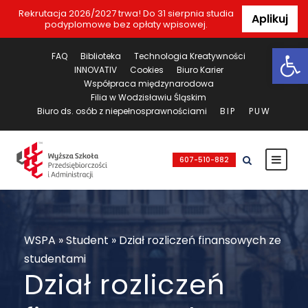
Rekrutacja 2026/2027 trwa! Do 31 sierpnia studia
Aplikuj
podyplomowe bez opłaty wpisowej.
Ot
FAQ
Biblioteka
Technologia Kreatywności
INNOVATIV
Cookies
Biuro Karier
Współpraca międzynarodowa
Filia w Wodzisławiu Śląskim
Biuro ds. osób z niepełnosprawnościami
BIP
PUW
607-510-882
WSPA
»
Student
»
Dział rozliczeń finansowych ze
studentami
Dział rozliczeń