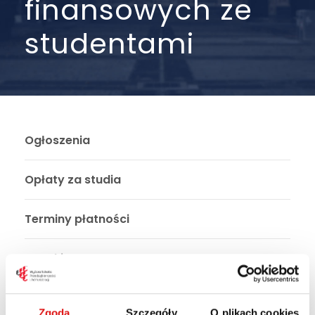
finansowych ze
studentami
Ogłoszenia
Opłaty za studia
Terminy płatności
Stawki czesnego
Akty prawne
Zgoda
Szczegóły
O plikach cookies