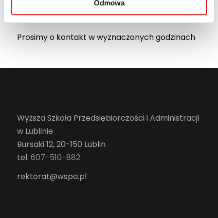
tel.
607 808 663
, tel.
81 452 94 18
Odmowa
e-mail:
rozliczenia@wspa.pl
Prosimy o kontakt w wyznaczonych godzinach
Wyższa Szkoła Przedsiębiorczości i Administracji
w Lublinie
Bursaki 12, 20-150 Lublin
tel.
607-510-882
rektorat@wspa.pl