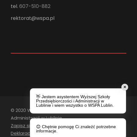
tel.
607-510-882
rektorat@wspa.pl
✕
👋 Jestem asystentem Wyższej Szkoły
Przedsiębiorczości i Administracji w
Lublinie i wiem wszystko o WSPA Lublin.
© 2020 Wyższa Szkoła Przedsiębiorczości i
Administracji w Lublinie
Zapisz się do newslettera
😊 Chętnie pomogę Ci znaleźć potrzebne
informacje.
Deklaracja Dostępności