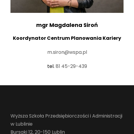
mgr Magdalena Siroń
Koordynator Centrum Planowania Kariery
m.siron@wspa.pl
tel.
81 45-29-439
Wyższa Szkoła Przedsiębiorczości i Administracji
w Lublinie
Bursaki 12, 20-150 Lublin