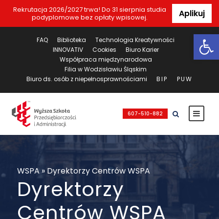
Rekrutacja 2026/2027 trwa! Do 31 sierpnia studia
Aplikuj
podyplomowe bez opłaty wpisowej.
Ot
FAQ
Biblioteka
Technologia Kreatywności
INNOVATIV
Cookies
Biuro Karier
Współpraca międzynarodowa
Filia w Wodzisławiu Śląskim
Biuro ds. osób z niepełnosprawnościami
BIP
PUW
607-510-882
WSPA
»
Dyrektorzy Centrów WSPA
Dyrektorzy
Centrów WSPA