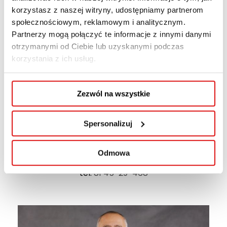
korzystasz z naszej witryny, udostępniamy partnerom
społecznościowym, reklamowym i analitycznym.
Partnerzy mogą połączyć te informacje z innymi danymi
otrzymanymi od Ciebie lub uzyskanymi podczas
korzystania z ich usług.
mgr Paulina Obszańska
Zezwól na wszystkie
Dyrektor Centrum Współpracy
Spersonalizuj
Międzynarodowej
p.obszanska@wspa.pl
Odmowa
tel.
81 45-29-468