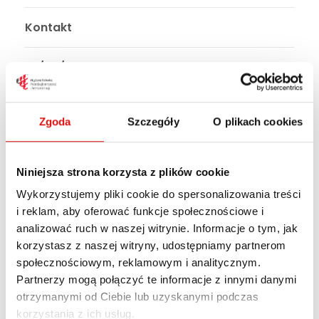
Kontakt
EN/RU/UA
Zgoda
Szczegóły
O plikach cookies
Uczelnia - Statut i
regulaminy
Niniejsza strona korzysta z plików cookie
Wykorzystujemy pliki cookie do spersonalizowania treści
Wyższa Szkoła Przedsiębiorczości i Administracji
i reklam, aby oferować funkcje społecznościowe i
w Lublinie (WSPA) została powołana 18 sierpnia
analizować ruch w naszej witrynie. Informacje o tym, jak
1998 roku decyzją Ministra Edukacji Narodowej.
korzystasz z naszej witryny, udostępniamy partnerom
Jest wpisana do ewidencji uczelni
społecznościowym, reklamowym i analitycznym.
niepublicznych prowadzonej obecnie przez
Partnerzy mogą połączyć te informacje z innymi danymi
Ministra Nauki i Szkolnictwa Wyższego, zgodnie z
otrzymanymi od Ciebie lub uzyskanymi podczas
art. 37 ustawy z dnia 20 lipca 2018 roku – Prawo
korzystania z ich usług.