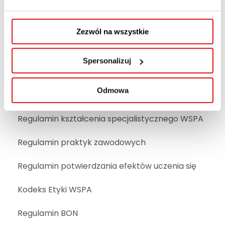
o szkolnictwie wyższym i nauce (Dz.U. 2018, poz.
1668 z późn. zm.), pod numerem 144.
Zezwól na wszystkie
Statut WSPA
Spersonalizuj
Regulamin studiów wyższych WSPA
Odmowa
Regulamin studiów podyplomowych
Regulamin kształcenia specjalistycznego WSPA
Regulamin praktyk zawodowych
Regulamin potwierdzania efektów uczenia się
Kodeks Etyki WSPA
Regulamin BON