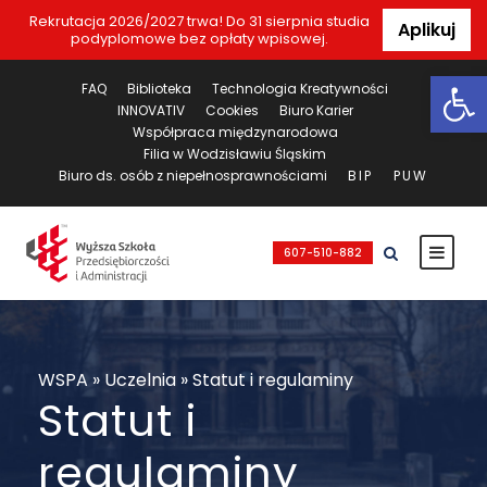
Rekrutacja 2026/2027 trwa! Do 31 sierpnia studia
Aplikuj
podyplomowe bez opłaty wpisowej.
Ot
FAQ
Biblioteka
Technologia Kreatywności
INNOVATIV
Cookies
Biuro Karier
Współpraca międzynarodowa
Filia w Wodzisławiu Śląskim
Biuro ds. osób z niepełnosprawnościami
BIP
PUW
607-510-882
WSPA
»
Uczelnia
»
Statut i regulaminy
Statut i
regulaminy