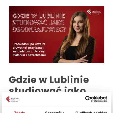
Gdzie w Lublinie
studiować jako
obcokrajowiec?
Zgoda
Szczegóły
O plikach cookies