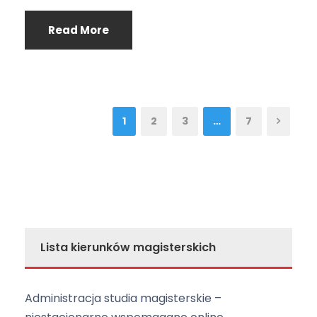
Read More
1
2
3
…
7
Lista kierunków magisterskich
Administracja studia magisterskie –