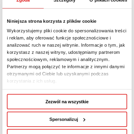
Przewodnik po
uczelni prywatnej
Niniejsza strona korzysta z plików cookie
przyjaznej
Wykorzystujemy pliki cookie do spersonalizowania treści
kandydatom z
i reklam, aby oferować funkcje społecznościowe i
analizować ruch w naszej witrynie. Informacje o tym, jak
Ukrainy, Białorusi
korzystasz z naszej witryny, udostępniamy partnerom
społecznościowym, reklamowym i analitycznym.
i Kazachstanu
Partnerzy mogą połączyć te informacje z innymi danymi
otrzymanymi od Ciebie lub uzyskanymi podczas
1 LIPCA, 2026
korzystania z ich usług.
BAZA WIEDZY
Studia w Lublinie dla obcokrajowców to realna
Zezwól na wszystkie
alternatywa dla Warszawy i Krakowa. W roku
akademickim 2024/2025 w Polsce kształciło się
Spersonalizuj
108 609 studentów zagranicznych, a 49,9% z
nich wybrało uczelnie niepubliczne