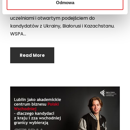
(Perspektywy, 2025). Lublin, przyszła Europejska
Odmowa
Stolica Kultury 2029, to miasto z dziewięcioma
uczelniami i otwartym podejściem do
kandydatów z Ukrainy, Białorusi i Kazachstanu.
WSPA...
Read More