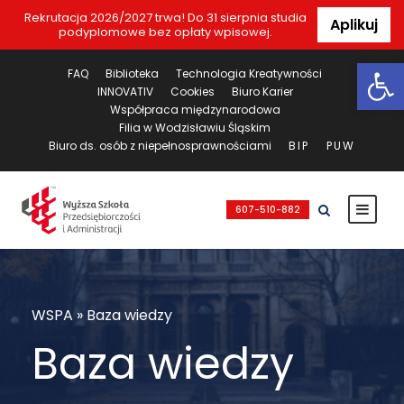
Rekrutacja 2026/2027 trwa! Do 31 sierpnia studia
Aplikuj
podyplomowe bez opłaty wpisowej.
Ot
FAQ
Biblioteka
Technologia Kreatywności
INNOVATIV
Cookies
Biuro Karier
Współpraca międzynarodowa
Filia w Wodzisławiu Śląskim
Biuro ds. osób z niepełnosprawnościami
BIP
PUW
607-510-882
WSPA
»
Baza wiedzy
Baza wiedzy