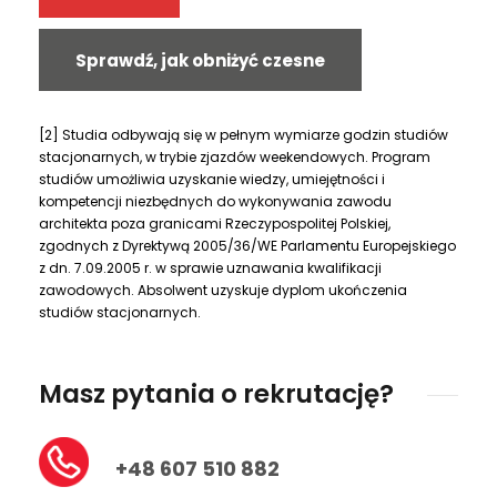
565 zł
Sprawdź, jak obniżyć czesne
Rok 2
–
[2] Studia odbywają się w pełnym wymiarze godzin studiów
–
stacjonarnych, w trybie zjazdów weekendowych. Program
studiów umożliwia uzyskanie wiedzy, umiejętności i
3 500 zł
kompetencji niezbędnych do wykonywania zawodu
architekta poza granicami Rzeczypospolitej Polskiej,
671 zł
zgodnych z Dyrektywą 2005/36/WE Parlamentu Europejskiego
z dn. 7.09.2005 r. w sprawie uznawania kwalifikacji
Całkowity koszt studiów przy płatności ratalnej
zawodowych. Absolwent uzyskuje dyplom ukończenia
studiów stacjonarnych.
10 806 zł
Zaoszczędź płacąc rocznie lub
Masz pytania o rekrutację?
semestralnie!
Całkowity koszt studiów przy płatności rocznej
lub semestralnej
+48 607 510 882
9 400 zł