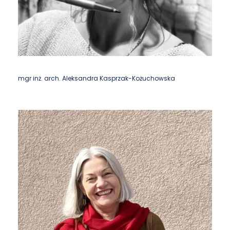
mgr inż. arch. Aleksandra Kasprzak-Kożuchowska