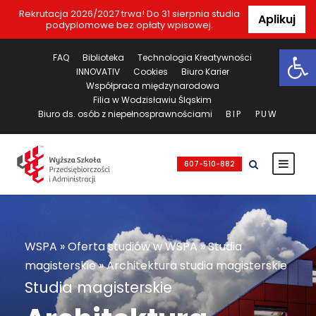
Rekrutacja 2026/2027 trwa! Do 31 sierpnia studia
Aplikuj
podyplomowe bez opłaty wpisowej.
Ot
FAQ
Biblioteka
Technologia Kreatywności
INNOVATIV
Cookies
Biuro Karier
Współpraca międzynarodowa
Filia w Wodzisławiu Śląskim
Biuro ds. osób z niepełnosprawnościami
BIP
PUW
607-510-882
WSPA
»
Oferta studiów w WSPA
»
Studia
magisterskie
»
Architektura studia magisterskie
Studia magisterskie