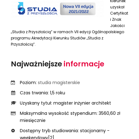
Kierunek
uzyskał
Certyfikat
i Znak
Jakości
„Studia z Przyszłością” w ramach VII edycji Ogólnopolskiego
programu Akredytacji Kierunku Studiów „Studia z
Przyszłością”.
Najważniejsze
informacje
Poziom:
studia magisterskie
Czas trwania: 1,5 roku
Uzyskany tytuł: magister inżynier architekt
Maksymalna wysokość stypendium: 3560,60 zł
miesięcznie
Dostępny tryb studiowania: stacjonarny -
weekendowy[2]