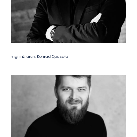
mgr inż. arch. Konrad Opasała