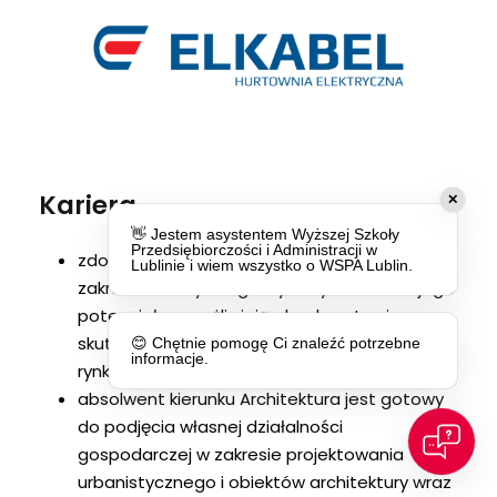
Kariera
zdobyte w trakcie studiów umiejętności w
zakresie efektywnego wykorzystania swojego
potencjału, umożliwiają absolwentowi
skuteczne funkcjonowanie na konkurencyjnym
rynku pracy
absolwent kierunku Architektura jest gotowy
do podjęcia własnej działalności
gospodarczej w zakresie projektowania
urbanistycznego i obiektów architektury wraz