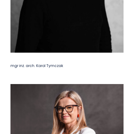
mgr inż. arch. Karol Tymczak