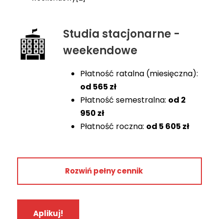
Studia stacjonarne -
weekendowe
Płatność ratalna (miesięczna):
od
565 zł
Płatność semestralna:
od 2
950
zł
Płatność roczna:
od
5 605 zł
Rok 1
Rozwiń pełny cennik
5 900 zł
5 605 zł
Aplikuj!
2 950 zł