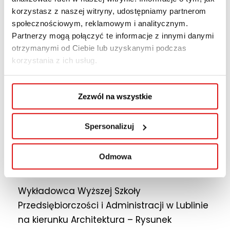
mgr inż. arch.
korzystasz z naszej witryny, udostępniamy partnerom
Aleksandra
społecznościowym, reklamowym i analitycznym.
Partnerzy mogą połączyć te informacje z innymi danymi
Kasprzak-
otrzymanymi od Ciebie lub uzyskanymi podczas
Kożuchowska
korzystania z ich usług.
Wykładowca na kierunkach
Zezwól na wszystkie
Architektura, Projektowanie wnętrz
Spersonalizuj
Starszy architekt w „Kożuchowski
Architekci”, a także w międzynarodowym
Odmowa
konsorcjum „10 illusions”.
Wykładowca Wyższej Szkoły
Przedsiębiorczości i Administracji w Lublinie
na kierunku Architektura – Rysunek