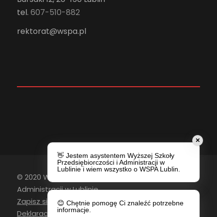
tel.
607-510-882
rektorat@wspa.pl
✕
👋 Jestem asystentem Wyższej Szkoły
Przedsiębiorczości i Administracji w
Lublinie i wiem wszystko o WSPA Lublin.
© 2020 Wyższa Szkoła Przedsiębiorczości i
Administracji w Lublinie
Zapisz się do newslettera
😊 Chętnie pomogę Ci znaleźć potrzebne
informacje.
Deklaracja Dostępności