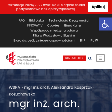
Rekrutacja 2026/2027 trwa! Do 31 sierpnia studia
Aplikuj
podyplomowe bez opłaty wpisowej.
Ot
FAQ
Biblioteka
Technologia Kreatywności
INNOVATIV
Cookies
Biuro Karier
Współpraca międzynarodowa
Filia w Wodzisławiu Śląskim
Biuro ds. osób z niepełnosprawnościami
BIP
PUW
607-510-882
WSPA
»
mgr inż. arch. Aleksandra Kasprzak-
Kożuchowska
mgr inż. arch.