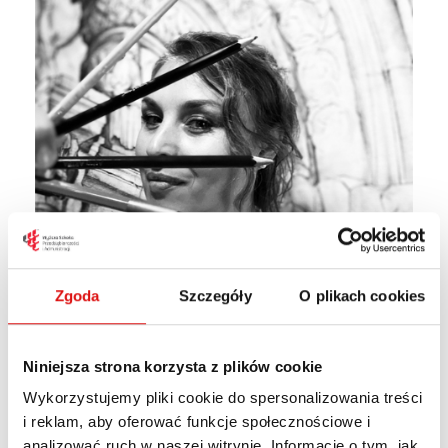
Zgoda
Szczegóły
O plikach cookies
e-mail:
a.kasprzak-kozuchowska@wspa.pl
Niniejsza strona korzysta z plików cookie
Wykorzystujemy pliki cookie do spersonalizowania treści
i reklam, aby oferować funkcje społecznościowe i
analizować ruch w naszej witrynie. Informacje o tym, jak