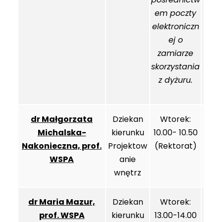
em poczty
elektroniczn
ej o
zamiarze
skorzystania
z dyżuru.
dr Małgorzata
Dziekan
Wtorek:
Michalska-
kierunku
10.00- 10.50
Nakonieczna, prof.
Projektow
(Rektorat)
WSPA
anie
wnętrz
dr Maria Mazur,
Dziekan
Wtorek:
prof. WSPA
kierunku
13.00-14.00