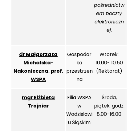
pośrednictw
em poczty
elektroniczn
ej.
dr Małgorzata
Gospodar
Wtorek:
Michalska-
ka
10.00- 10.50
Nakonieczna, prof.
przestrzen
(Rektorat)
WSPA
na
mgr Elżbieta
Filia WSPA
Środa,
Trojniar
w
piątek: godz.
Wodzisławi
8.00-16.00
u Śląskim