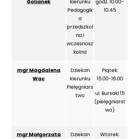
Golianek
kierunku
godz. 10.00-
Pedagogik
10.45
a
przedszkol
na i
wczesnosz
kolna
mgr Magdalena
Dziekan
Piątek:
Wac
kierunku
15.00-16.00
Pielęgniars
ul. Bursaki 15
two
(pielęgniarst
wo)
mgr Małgorzata
Dziekan
Wtorek: