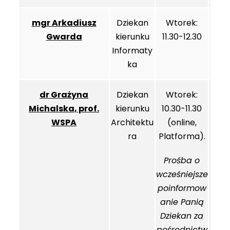
mgr Arkadiusz
Dziekan
Wtorek:
Gwarda
kierunku
11.30-12.30
Informaty
ka
dr Grażyna
Dziekan
Wtorek:
Michalska, prof.
kierunku
10.30-11.30
WSPA
Architektu
(online,
ra
Platforma).
Prośba o
wcześniejsze
poinformow
anie Panią
Dziekan za
pośrednictw