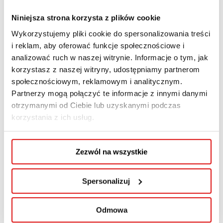
Niniejsza strona korzysta z plików cookie
dr Maria Mazur,
Transport
Wtorek:
Wykorzystujemy pliki cookie do spersonalizowania treści
prof. WSPA
13.00-14.00
i reklam, aby oferować funkcje społecznościowe i
(Rektorat)
analizować ruch w naszej witrynie. Informacje o tym, jak
korzystasz z naszej witryny, udostępniamy partnerom
dr Ewa Miszczak,
Dziekan
Wtorek:
społecznościowym, reklamowym i analitycznym.
prof. WSPA
kierunku
10.15-11.15
Partnerzy mogą połączyć te informacje z innymi danymi
otrzymanymi od Ciebie lub uzyskanymi podczas
Media i
korzystania z ich usług.
dziennikar
stwo
Zezwól na wszystkie
mgr Marcin
Dziekan
Sobota:
Pastuszak
kierunku
28.03.2026 r.
Spersonalizuj
Administra
godz. 12.00 –
cja
12.30
Odmowa