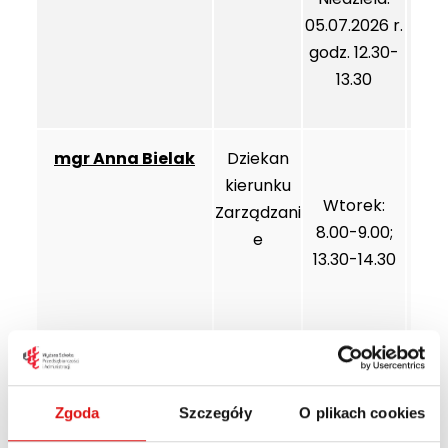
05.07.2026 r.
godz. 12.30-
13.30
mgr Anna Bielak
Dziekan
kierunku
Wtorek:
Zarządzani
8.00-9.00;
e
13.30-14.30
dr Maria Mazur,
Socjologia
Wtorek:
prof. WSPA
13.00-14.00
Zgoda
Szczegóły
O plikach cookies
(Rektorat)