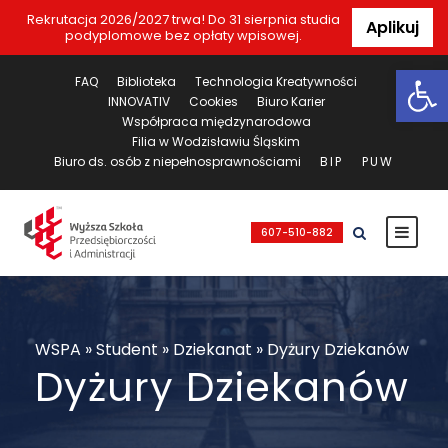
Rekrutacja 2026/2027 trwa! Do 31 sierpnia studia
Aplikuj
podyplomowe bez opłaty wpisowej.
Ot
FAQ
Biblioteka
Technologia Kreatywności
INNOVATIV
Cookies
Biuro Karier
Współpraca międzynarodowa
Filia w Wodzisławiu Śląskim
Biuro ds. osób z niepełnosprawnościami
BIP
PUW
607-510-882
WSPA
»
Student
»
Dziekanat
»
Dyżury Dziekanów
Dyżury Dziekanów