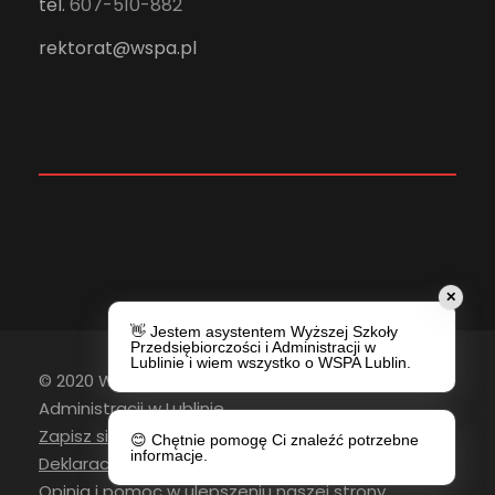
tel.
607-510-882
rektorat@wspa.pl
✕
👋 Jestem asystentem Wyższej Szkoły
Przedsiębiorczości i Administracji w
Lublinie i wiem wszystko o WSPA Lublin.
© 2020 Wyższa Szkoła Przedsiębiorczości i
Administracji w Lublinie
Zapisz się do newslettera
😊 Chętnie pomogę Ci znaleźć potrzebne
informacje.
Deklaracja Dostępności
Opinia i pomoc w ulepszeniu naszej strony