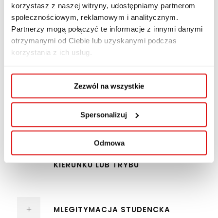
korzystasz z naszej witryny, udostępniamy partnerom
NOWE GODZINY OBSŁUGI
społecznościowym, reklamowym i analitycznym.
STUDENTÓW W SEMESTRZE LETNIM
Partnerzy mogą połączyć te informacje z innymi danymi
otrzymanymi od Ciebie lub uzyskanymi podczas
korzystania z ich usług.
PLANY ZAJĘĆ NA SEMESTR LETNI
2025/2026
Zezwól na wszystkie
Spersonalizuj
TERMIN SKŁADANIA PODAŃ O
POWTARZANIE NAUKI /
WZNOWIENIE STUDIÓW / PRZYJĘCIE
Odmowa
NA PODSTAWIE RÓŻNIC
PROGRAMOWYCH / ZMIANĘ
KIERUNKU LUB TRYBU
MLEGITYMACJA STUDENCKA