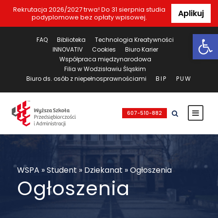
Rekrutacja 2026/2027 trwa! Do 31 sierpnia studia
Aplikuj
podyplomowe bez opłaty wpisowej.
Ot
FAQ
Biblioteka
Technologia Kreatywności
INNOVATIV
Cookies
Biuro Karier
Współpraca międzynarodowa
Filia w Wodzisławiu Śląskim
Biuro ds. osób z niepełnosprawnościami
BIP
PUW
607-510-882
WSPA
»
Student
»
Dziekanat
»
Ogłoszenia
Ogłoszenia