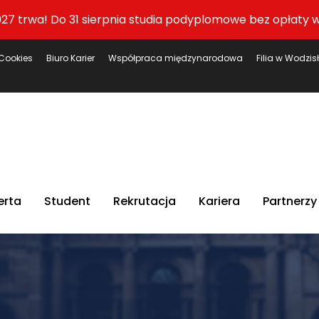
27 trwa! Do 31 sierpnia studia podyplomowe bez opłaty w
Cookies
Biuro Karier
Współpraca międzynarodowa
Filia w Wodzis
erta
Student
Rekrutacja
Kariera
Partnerzy