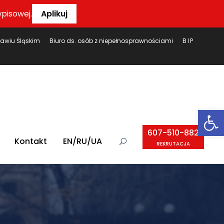
pisowej.
Aplikuj
ławiu Śląskim
Biuro ds. osób z niepełnosprawnościami
BIP
Ot
607-510-882
Kontakt
EN/RU/UA
REKRUTACJA