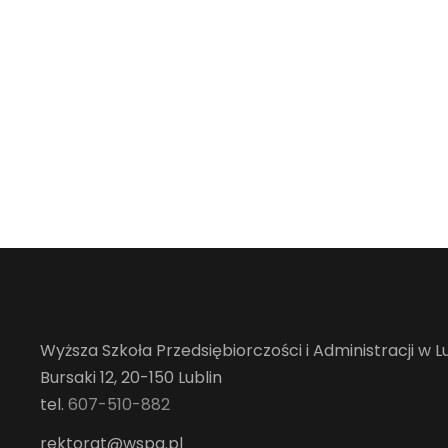
Wyższa Szkoła Przedsiębiorczości i Administracji w Lu
Bursaki 12, 20-150 Lublin
tel.
607-510-882
rektorat@wspa.pl