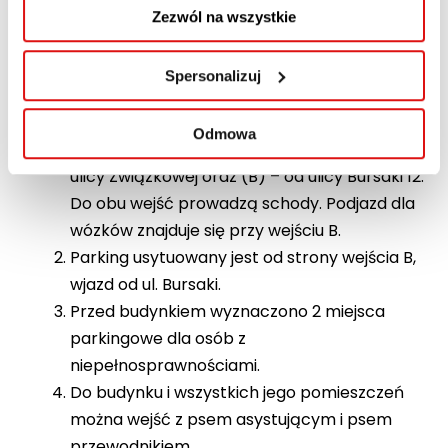
Przedsiębiorczości i
Zezwól na wszystkie
Administracji w Lublinie, ul.
Bursaki 12, 20-150 Lublin
Spersonalizuj
Do budynku prowadzą 2 wejścia usytuowane
Odmowa
na przeciwległych ścianach budynku: (A) od
ulicy Związkowej oraz (B) – od ulicy Bursaki 12.
Do obu wejść prowadzą schody. Podjazd dla
wózków znajduje się przy wejściu B.
Parking usytuowany jest od strony wejścia B,
wjazd od ul. Bursaki.
Przed budynkiem wyznaczono 2 miejsca
parkingowe dla osób z
niepełnosprawnościami.
Do budynku i wszystkich jego pomieszczeń
można wejść z psem asystującym i psem
przewodnikiem.