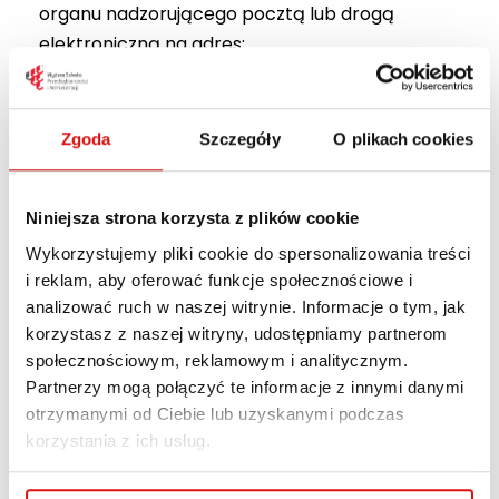
organu nadzorującego pocztą lub drogą
elektroniczną na adres:
Organ nadzorujący: Kanclerz Wyższej Szkoły
Przedsiębiorczości i Administracji
Zgoda
Szczegóły
O plikach cookies
Adres: ul. Bursaki 12
20-150 Lublin
E-mail:
rektorat@wspa.pl
Niniejsza strona korzysta z plików cookie
Telefon:
81 452 94 10
Wykorzystujemy pliki cookie do spersonalizowania treści
i reklam, aby oferować funkcje społecznościowe i
Skargę można złożyć również do
Rzecznika Praw
analizować ruch w naszej witrynie. Informacje o tym, jak
Obywatelskich
.
korzystasz z naszej witryny, udostępniamy partnerom
społecznościowym, reklamowym i analitycznym.
Dostępność
Partnerzy mogą połączyć te informacje z innymi danymi
architektoniczna
otrzymanymi od Ciebie lub uzyskanymi podczas
korzystania z ich usług.
Wyższa Szkoła