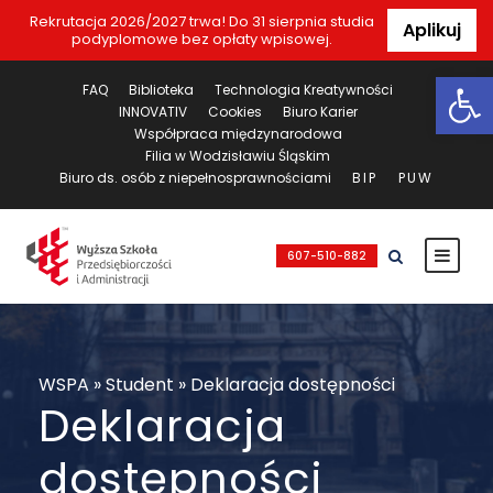
Rekrutacja 2026/2027 trwa! Do 31 sierpnia studia
Aplikuj
podyplomowe bez opłaty wpisowej.
Ot
FAQ
Biblioteka
Technologia Kreatywności
INNOVATIV
Cookies
Biuro Karier
Współpraca międzynarodowa
Filia w Wodzisławiu Śląskim
Biuro ds. osób z niepełnosprawnościami
BIP
PUW
607-510-882
WSPA
»
Student
»
Deklaracja dostępności
Deklaracja
dostępności