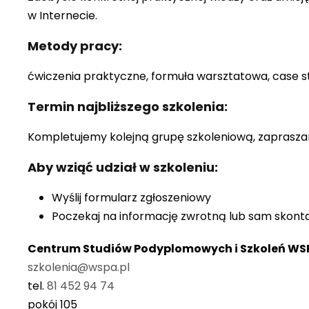
w Internecie.
Metody pracy:
ćwiczenia praktyczne, formuła warsztatowa, case s
Termin najbliższego szkolenia:
Kompletujemy kolejną grupę szkoleniową, zaprasz
Aby wziąć udział w szkoleniu:
Wyślij formularz zgłoszeniowy
Poczekaj na informację zwrotną lub sam skont
Centrum Studiów Podyplomowych i Szkoleń WS
szkolenia@wspa.pl
tel.
81 452 94 74
pokój 105