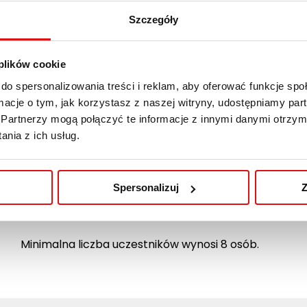
Szczegóły
 plików cookie
do spersonalizowania treści i reklam, aby oferować funkcje sp
Koszt szkolenia
Program
ormacje o tym, jak korzystasz z naszej witryny, udostępniamy p
Partnerzy mogą połączyć te informacje z innymi danymi otrzym
nia z ich usług.
Cena
Spersonalizuj
Z
Koszt szkolenia to 340 zł
Minimalna liczba uczestników wynosi 8 osób.