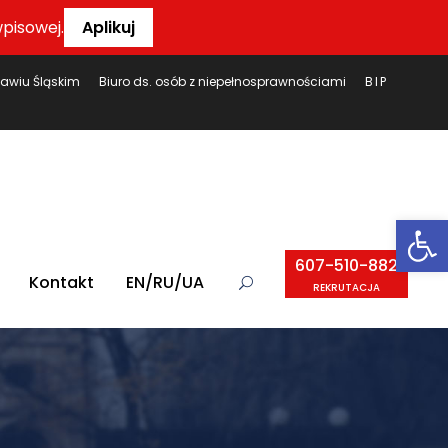
pisowej.
Aplikuj
ławiu Śląskim
Biuro ds. osób z niepełnosprawnościami
BIP
Ot
607-510-882
Kontakt
EN/RU/UA
REKRUTACJA