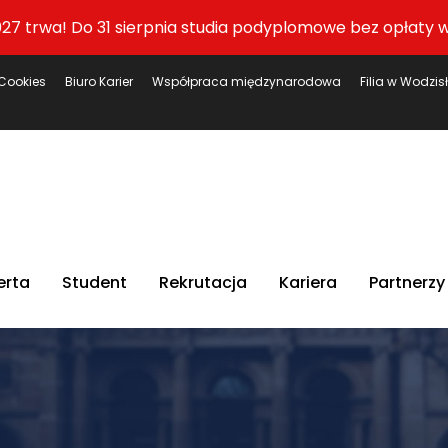
27 trwa! Do 31 sierpnia studia podyplomowe bez opłaty w
Cookies
Biuro Karier
Współpraca międzynarodowa
Filia w Wodzis
erta
Student
Rekrutacja
Kariera
Partnerzy