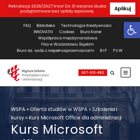
Rekrutacja 2026/2027 trwa! Do 31 sierpnia studia
Aplikuj
podyplomowe bez opłaty wpisowej.
Ot
FAQ
Biblioteka
Technologia Kreatywności
INNOVATIV
Cookies
Biuro Karier
Współpraca międzynarodowa
Filia w Wodzisławiu Śląskim
Biuro ds. osób z niepełnosprawnościami
BIP
PUW
607-510-882
WSPA
»
Oferta studiów w WSPA
»
Szkolenia i
kursy
»
Kurs Microsoft Office dla administracji
Kurs Microsoft