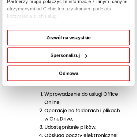
Partnerzy mogą połączyć te informacje z innymi danymi
CHMURA MS OFFICE
otrzymanymi od Ciebie lub uzyskanymi podczas
korzystania z ich usług.
Szkolenie adresowane do tych, którzy
chcą w pełni wykorzystywać
możliwości pracy online. Uczestnicy
Zezwól na wszystkie
szkolenia uczą się między innymi
pracy na bezpłatnych rozwiązaniach
Spersonalizuj
online mających na celu usprawnienie
organizacji czasu pracy, jak
Odmowa
i efektywne zarządzanie nim.
Wprowadzenie do usługi Office
Online;
Operacje na folderach i plikach
w OneDrive;
Udostępnianie plików;
Obsługa poczty elektronicznej