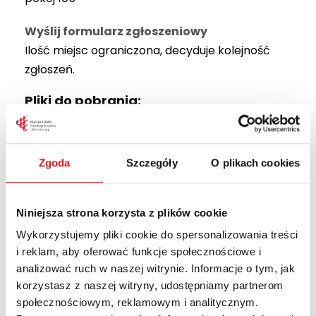
Wyślij formularz zgłoszeniowy
Ilość miejsc ograniczona, decyduje kolejność
zgłoszeń.
Pliki do pobrania:
Finansowanie szkolenia przez pracodawcę
Formularz zgłoszeniowy do druku
Zgoda
Szczegóły
O plikach cookies
Koszt szkolenia 550zł.
Niniejsza strona korzysta z plików cookie
Minimalna liczba osób wynosi 8.
Wykorzystujemy pliki cookie do spersonalizowania treści
i reklam, aby oferować funkcje społecznościowe i
analizować ruch w naszej witrynie. Informacje o tym, jak
PROGRAM
korzystasz z naszej witryny, udostępniamy partnerom
społecznościowym, reklamowym i analitycznym.