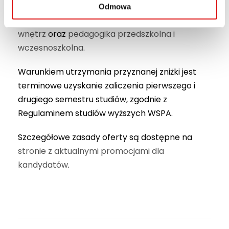
zarządzanie
,
architektura
,
gospodarka
Odmowa
przestrzenna
,
informatyka
,
projektowanie
wnętrz
oraz
pedagogika przedszkolna i
wczesnoszkolna
.
Warunkiem utrzymania przyznanej zniżki jest
terminowe uzyskanie zaliczenia pierwszego i
drugiego semestru studiów, zgodnie z
Regulaminem studiów wyższych WSPA.
Szczegółowe zasady oferty są dostępne na
stronie z aktualnymi promocjami dla
kandydatów
.