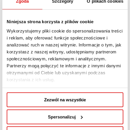
Zgoda
Szczegóły
O plikach cookies
egzaminu maturalnego, mogą skorzystać z
15%
zniżki na pierwszy rok studiów
oraz ze
zwolnienia z opłaty wpisowej i rekrutacyjnej
.
Niniejsza strona korzysta z plików cookie
Wykorzystujemy pliki cookie do spersonalizowania treści
Promocja obowiązuje od 8 lipca 2026 r. do 31
i reklam, aby oferować funkcje społecznościowe i
lipca 2026 r. i dotyczy kandydatów na studia
analizować ruch w naszej witrynie. Informacje o tym, jak
wyższe pierwszego stopnia oraz jednolite studia
korzystasz z naszej witryny, udostępniamy partnerom
magisterskie prowadzone w języku polskim. Aby
społecznościowym, reklamowym i analitycznym.
skorzystać z oferty, należy do 31 lipca 2026 r.
Partnerzy mogą połączyć te informacje z innymi danymi
złożyć komplet dokumentów, podpisać umowę
otrzymanymi od Ciebie lub uzyskanymi podczas
korzystania z ich usług.
o kształcenie i zostać zakwalifikowanym na
studia w roku akademickim 2026/2027.
Zezwól na wszystkie
Promocja obejmuje kierunki:
administracja
,
bezpieczeństwo wewnętrzne
,
finanse i
Spersonalizuj
rachunkowość
,
media i dziennikarstwo
,
praca
socjalna
,
stosunki międzynarodowe
,