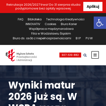
Rekrutacja 2026/2027 trwa! Do 31 sierpnia studia
Aplikuj
podyplomowe bez opłaty wpisowej.
Ot
FAQ
Biblioteka
Technologia Kreatywności
INNOVATIV
Cookies
Biuro Karier
Współpraca międzynarodowa
Filia w Wodzisławiu Śląskim
Biuro ds. osób z niepełnosprawnościami
BIP
PUW
607-510-882
Wyniki matur
2026 już są. W