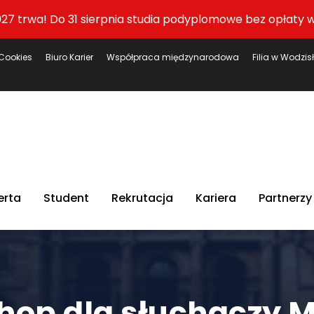
27 trwa! Do 31 sierpnia studia podyplomowe bez opłaty w
Cookies
Biuro Karier
Współpraca międzynarodowa
Filia w Wodzis
erta
Student
Rekrutacja
Kariera
Partnerzy
hop dla słuchaczy 