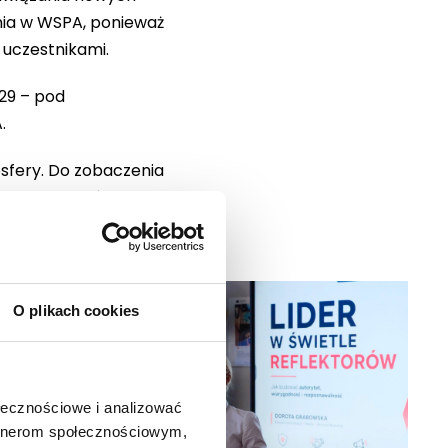
nia w WSPA, ponieważ
uczestnikami.
029 – pod
.
sfery. Do zobaczenia
ch i Szkoleń WSPA.
O plikach cookies
ołecznościowe i analizować
artnerom społecznościowym,