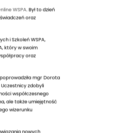
nline WSPA
. Był to dzień
oświadczeń oraz
ch i Szkoleń WSPA,
A, który w swoim
współpracy oraz
ą poprowadziła mgr Dorota
 Uczestnicy zdobyli
lności współczesnego
na, ale także umiejętność
nego wizerunku
nawiązania nowych