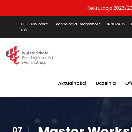
Rekrutacja 2026/20
FAQ
Biblioteka
Technologia Kreatywności
INNOVATIV
PUW
Aktualności
Uczelnia
Of
Master Works
07