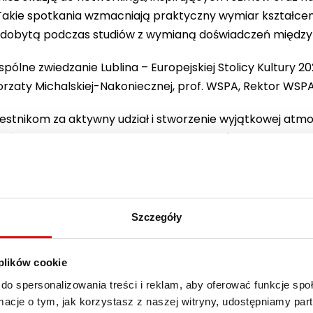
akie spotkania wzmacniają praktyczny wymiar kształce
zdobytą podczas studiów z wymianą doświadczeń między 
ólne zwiedzanie Lublina – Europejskiej Stolicy Kultury 2
zaty Michalskiej-Nakoniecznej, prof. WSPA, Rektor WSPA
estnikom za aktywny udział i stworzenie wyjątkowej atmo
zeń organizowanych przez Centrum Studiów Podyplomowy
Szczegóły
 plików cookie
do spersonalizowania treści i reklam, aby oferować funkcje sp
ormacje o tym, jak korzystasz z naszej witryny, udostępniamy p