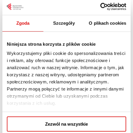
bezpiecznych warunków rozwoju.
Wizyta była cenną okazją do poszerzenia
Zgoda
Szczegóły
O plikach cookies
wiedzy na temat funkcjonowania systemu
pomocy społecznej oraz praktycznych
Niniejsza strona korzysta z plików cookie
aspektów pracy socjalnej z dzieckiem i rodziną.
Wykorzystujemy pliki cookie do spersonalizowania treści
Wizyta w Placówce
i reklam, aby oferować funkcje społecznościowe i
analizować ruch w naszej witrynie. Informacje o tym, jak
Opiekuńczo-
korzystasz z naszej witryny, udostępniamy partnerom
Wychowawczej
społecznościowym, reklamowym i analitycznym.
Partnerzy mogą połączyć te informacje z innymi danymi
„Pogodny Dom” w
otrzymanymi od Ciebie lub uzyskanymi podczas
Lublinie
korzystania z ich usług.
Kolejnym miejscem wizyty studyjnej było
Zezwól na wszystkie
Centrum Administracyjne „Pogodny Dom”