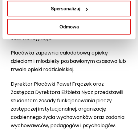
wraz z funkcjonującymi w jego strukturze
Spersonalizuj
Placówkami Opiekuńczo-Wychowawczymi
Rodzinka I–VI
, które realizują zadania
Odmowa
placówek typu socjalizacyjnego i
interwencyjnego.
Placówka zapewnia całodobową opiekę
dzieciom i młodzieży pozbawionym czasowo lub
trwale opieki rodzicielskiej.
Dyrektor Placówki Paweł Frączek oraz
Zastępca Dyrektora Elżbieta Nycz przedstawili
studentom zasady funkcjonowania pieczy
zastępczej instytucjonalnej, organizację
codziennego życia wychowanków oraz zadania
wychowawców, pedagogów i psychologów.