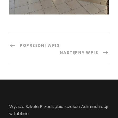
POPRZEDNI WPIS
NASTĘPNY WPIS
Wyższa Szkoła Przedsiębiorczości i Administracji
w Lublinie