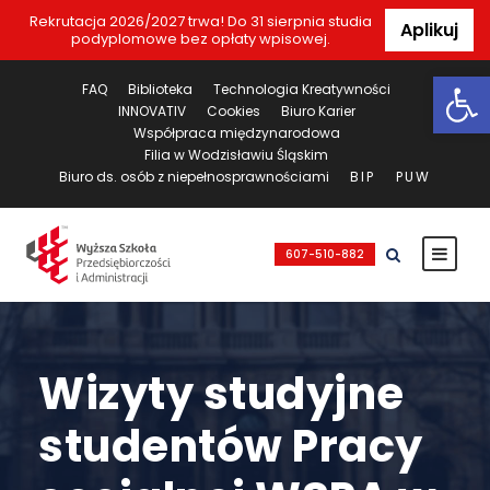
Rekrutacja 2026/2027 trwa! Do 31 sierpnia studia
Aplikuj
podyplomowe bez opłaty wpisowej.
Ot
FAQ
Biblioteka
Technologia Kreatywności
INNOVATIV
Cookies
Biuro Karier
Współpraca międzynarodowa
Filia w Wodzisławiu Śląskim
Biuro ds. osób z niepełnosprawnościami
BIP
PUW
607-510-882
Wizyty studyjne
studentów Pracy