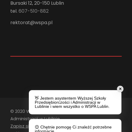
Bursaki 12, 20-150 Lublin
tel.
607-510-882
rektorat@wspa.pl
✕
👋 Jestem asystentem Wyższej Szkoły
Przedsiębiorczości i Administracji w
Lublinie i wiem wszystko o WSPA Lublin.
© 2020 Wyższa Szkoła Przedsiębiorczości i
Administracji w Lublinie
Zapisz się do newslettera
😊 Chętnie pomogę Ci znaleźć potrzebne
informacje.