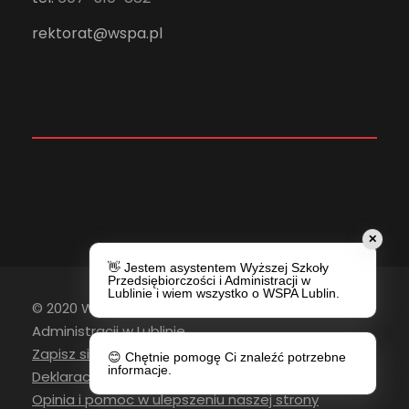
rektorat@wspa.pl
✕
👋 Jestem asystentem Wyższej Szkoły
Przedsiębiorczości i Administracji w
Lublinie i wiem wszystko o WSPA Lublin.
© 2020 Wyższa Szkoła Przedsiębiorczości i
Administracji w Lublinie
Zapisz się do newslettera
😊 Chętnie pomogę Ci znaleźć potrzebne
informacje.
Deklaracja Dostępności
Opinia i pomoc w ulepszeniu naszej strony