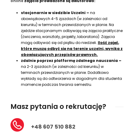
online
zajęcia prowadzone są dwutorowo:
2 300 zł
stacjonarnie w siedzibie Uczelni –
na
441 zł
obowiązkowych 4-5 zjazdach (w zależności od
kierunku) w terminach przewidzianych w planie. Na
Rok 3
zjeździe stacjonarnym odbywają się zajęcia praktyczne
4 900 zł
(ćwiczenia, warsztaty, projekty, laboratoria). Zajęcia
mogą odbywać się od piątku do niedzieli.
Ilość zajęć,
4 655 zł
które muszą odbyć się na terenie uczelni, wynika z
obowiązujących przepisów prawnych.
2 450 zł
zdalnie poprzez platformę zdalnego nauczania –
na 2-3 zjazdach (w zależności od kierunku) w
564 zł
terminach przewidzianych w planie. Dodatkowo
wykłady są do odtworzenia w dogodnym dla studenta
Całkowity koszt studiów przy płatności ratalnej
momencie podczas trwania semestru.
15 420 zł
Masz pytania o rekrutację?
Zaoszczędź płacąc rocznie lub
semestralnie!
Całkowity koszt studiów przy płatności rocznej
+48 607 510 882
lub semestralnej