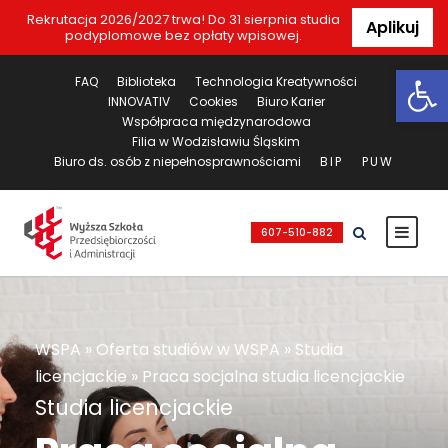
Rekrutacja 2026/2027 trwa! Do 31 sierpnia studia
Aplikuj
podyplomowe bez opłaty wpisowej.
Ot
FAQ
Biblioteka
Technologia Kreatywności
INNOVATIV
Cookies
Biuro Karier
Współpraca międzynarodowa
Filia w Wodzisławiu Śląskim
Biuro ds. osób z niepełnosprawnościami
BIP
PUW
607-510-882
WSPA
»
Oferta studiów w WSPA
»
Studia
licencjackie
»
Praca socjalna studia licencjackie
Studia licencjackie