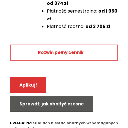
od
374 zł
Płatność semestralna:
od
1 950
zł
Płatność roczna:
od
3 705 zł
Rok 1
Rozwiń pełny cennik
3 900 zł
3 705 zł
1 950 zł
Aplikuj!
374 zł
Rok 2
Sprawdź, jak obniżyć czesne
4 600 zł
4 370 zł
UWAGA! Na
studiach niestacjonarnych wspomaganych