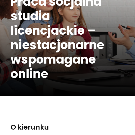
Praca socjalna
studia
licencjackie –
niestacjonarne
wspomagane
online
O kierunku