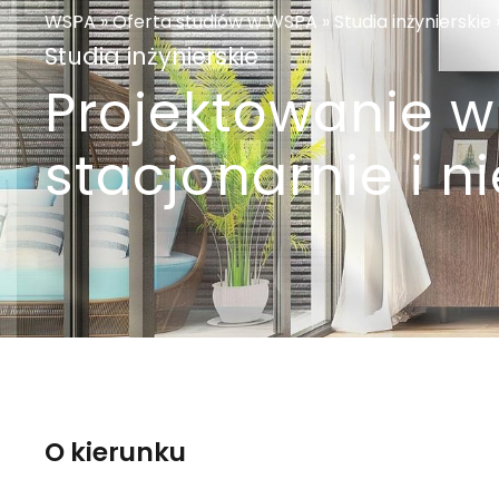
WSPA
»
Oferta studiów w WSPA
»
Studia inżynierskie
Studia inżynierskie
Projektowanie wn
stacjonarnie i n
O kierunku