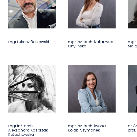
mgr Łukasz Borkowski
mgr inż. arch. Katarzyna
mgr i
Chylińska
Małg
mgr inż. arch.
mgr inż. arch. Iwona
dr G
Aleksandra Kasprzak-
Kolak-Szymanek
prof
Kożuchowska