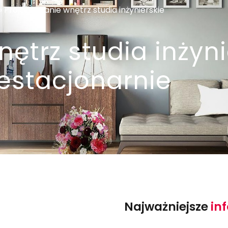
»
Projektowanie wnętrz studia inżynierskie
ętrz studia inżyni
iestacjonarnie
Najważniejsze
in