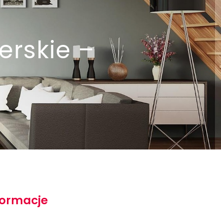
erskie –
formacje