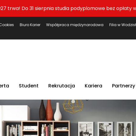
27 trwa! Do 31 sierpnia studia podyplomowe bez opłaty w
Cookies
Biuro Karier
Współpraca międzynarodowa
Filia w Wodzis
erta
Student
Rekrutacja
Kariera
Partnerzy