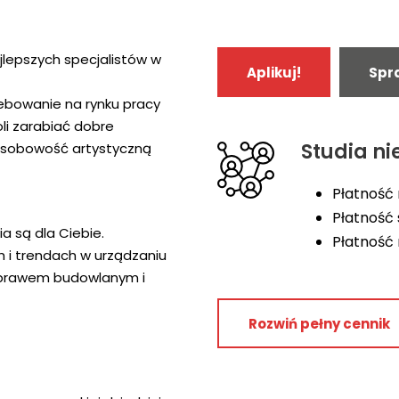
Rok 1
5 900 zł
jlepszych specjalistów w
Aplikuj!
Spra
Rok 2
6 700 zł
zebowanie na rynku pracy
Rok 3
7 200 zł
li zarabiać dobre
Rok 4
–
Studia ni
ą osobowość artystyczną
Całkowity koszt studiów pr
Płatność 
Zaoszczędź płacąc ro
Płatność
Całkowity koszt studiów
ia są dla Ciebie.
Płatność
semestralnej
h i trendach w urządzaniu
 prawem budowlanym i
Rozwiń pełny cennik
Rok
Czesne roczne
studiów
Rok 1
6 300 zł