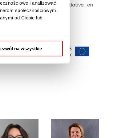
ołecznościowe i analizować
.europa.eu/about/about-initiative_en
artnerom społecznościowym,
anymi od Ciebie lub
ezwól na wszystkie