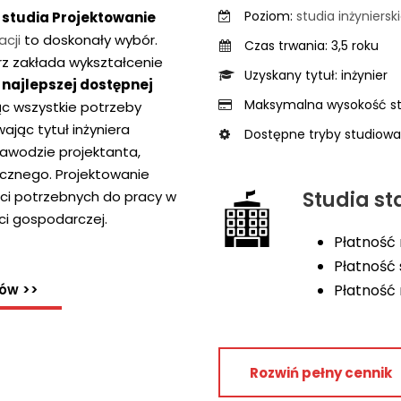
Poziom:
studia inżyniersk
,
studia Projektowanie
acji
to doskonały wybór.
Czas trwania: 3,5 roku
rz zakłada wykształcenie
Uzyskany tytuł: inżynier
m
najlepszej dostępnej
Maksymalna wysokość st
ąc wszystkie potrzeby
jąc tytuł inżyniera
Dostępne tryby studiowan
zawodzie projektanta,
ycznego. Projektowanie
Studia s
ci potrzebnych do pracy w
ci gospodarczej.
Płatność 
Płatność
Płatność
iów >>
Rozwiń pełny cennik
Rok
Czesne roczne
studiów