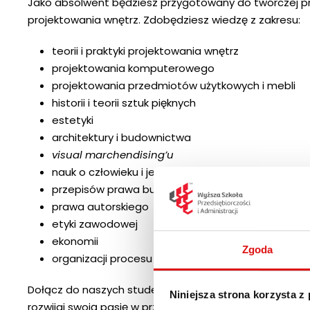
Jako absolwent będziesz przygotowany do twórczej pra
projektowania wnętrz. Zdobędziesz wiedzę z zakresu:
teorii i praktyki projektowania wnętrz
projektowania komputerowego
projektowania przedmiotów użytkowych i mebli
historii i teorii sztuk pięknych
estetyki
architektury i budownictwa
visual marchendising’u
nauk o człowieku i jego potrzebach
przepisów prawa budowlanego
prawa autorskiego
etyki zawodowej
ekonomii
Zgoda
organizacji procesu inwestycyjnego i projektoweg
Dołącz do naszych studentów na kierunku studia archite
Niniejsza strona korzysta z
rozwijaj swoją pasję w przyjaznym środowisku.