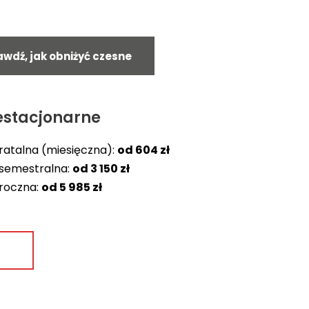
rat)
5 605 zł
2 950 zł
565 zł
wdź, jak obniżyć czesne
6 365 zł
3 350 zł
642 zł
6 840 zł
3 600 zł
690 zł
–
3 800 zł
728 zł
estacjonarne
27 132 zł
zy płatności ratalnej
ratalna (miesięczna):
od
604 zł
cznie lub semestralnie!
 semestralna:
od
3 150 zł
 przy płatności rocznej lub
 roczna:
od
5 985 zł
23 600 zł
Rata
Czesne roczne
miesięczna
Czesne
jednorazowo z
(na 1, 2, 3 roku po
semestralne
bonifikatą 5%
12 rat, na 4 roku 6
rat)
5 985 zł
3 150 zł
604 zł