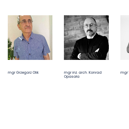
mgr Grzegorz Olik
mgr inż. arch. Konrad
mgr 
Opasała