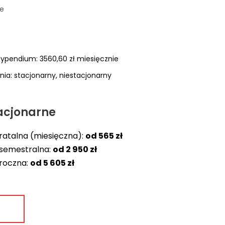
ie
ypendium: 3560,60 zł miesięcznie
ia: stacjonarny, niestacjonarny
tacjonarne
ratalna (miesięczna):
od
565 zł
 semestralna:
od
2 950 zł
 roczna:
od
5 605 zł
Rata
Czesne roczne
miesięczna
Czesne
jednorazowo z
(na 1, 2, 3 roku po
semestralne
bonifikatą 5%
12 rat, na 4 roku 6