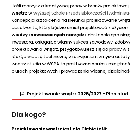
Jeśli marzysz o kreatywnej pracy w branży projektowej
wnętrz
w
Wyższej Szkole Przedsiębiorczości i Administr
Koncepcja kształcenia na kierunku projektowanie wnęt
absolwenta, który będzie umiał projektować z użycie
wiedzy i nowoczesnych narzędzi
, doskonale spełniaj
inwestora, osiągając własny sukces zawodowy. Zdobywa
projektowania wnętrz, przygotowujesz się do pracy w 
łącząc wiedzę techniczną z rozwijaniem zmysłu estet
wnętrz studia w WSPA to praktyczna nauka umiejętnoś
biurach projektowych i prowadzenia własnej działalnoś
Projektowanie wnętrz 2026/2027 - Plan stud
Dla kogo?
Projektowanie wnętrz jest dla Ciebie jeśli: