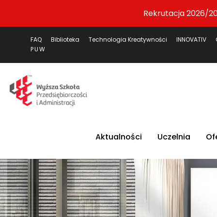
Rekrutacja 2026/20
FAQ
Biblioteka
Technologia Kreatywności
INNOVATIV
PUW
Aktualności
Uczelnia
Of