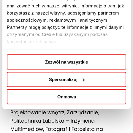
dziennikarstwo, Projektowanie wnętrz
analizować ruch w naszej witrynie. Informacje o tym, jak
i Informatyka
korzystasz z naszej witryny, udostępniamy partnerom
społecznościowym, reklamowym i analitycznym.
Partnerzy mogą połączyć te informacje z innymi danymi
Prezenter, autor, felietonista programów z
otrzymanymi od Ciebie lub uzyskanymi podczas
przeszło 20 letnim doświadczeniem
korzystania z ich usług.
telewizyjnym,
trener techniki MOJO (Mobile Journalism),
wzięty konferansjer z ponad 25 letnim
Zezwól na wszystkie
doświadczeniem scenicznym
współpracujący z największymi agencjami
Spersonalizuj
eventowymi.
Odmowa
Wykładowca WSPA Media i Dziennikarstwo,
Projektowanie wnętrz, Zarządzanie,
Politechnika Lubelska – Inżynieria
Multimediów, Fotograf i Fotosista na