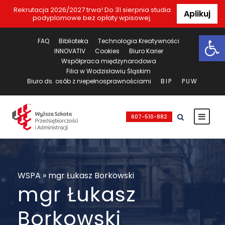
Rekrutacja 2026/2027 trwa! Do 31 sierpnia studia
Aplikuj
podyplomowe bez opłaty wpisowej.
Ot
FAQ
Biblioteka
Technologia Kreatywności
INNOVATIV
Cookies
Biuro Karier
Współpraca międzynarodowa
Filia w Wodzisławiu Śląskim
Biuro ds. osób z niepełnosprawnościami
BIP
PUW
607-510-882
WSPA
»
mgr Łukasz Borkowski
mgr Łukasz
Borkowski