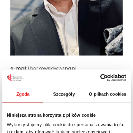
e-mail:
l.borkowski@wspa.pl
mgr Łukasz
Zgoda
Szczegóły
O plikach cookies
Borkowski
Niniejsza strona korzysta z plików cookie
Wykładowca na kierunkach Media i
Wykorzystujemy pliki cookie do spersonalizowania treści
i reklam, aby oferować funkcje społecznościowe i