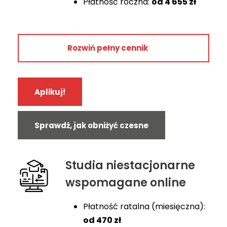
Płatność roczna:
od 4
655 zł
Rok 1
Rozwiń pełny cennik
4 900 zł
4 655 zł
Aplikuj!
2 450 zł
470 zł
Sprawdź, jak obniżyć czesne
Rok 2
5 500 zł
Studia niestacjonarne
5 225 zł
wspomagane online
2 750 zł
Płatność ratalna (miesięczna):
527 zł
od
470 zł
Rok 3