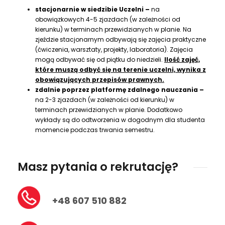
stacjonarnie w siedzibie Uczelni –
na
546 zł
obowiązkowych 4-5 zjazdach (w zależności od
kierunku) w terminach przewidzianych w planie. Na
Rok 3
zjeździe stacjonarnym odbywają się zajęcia praktyczne
6 500 zł
(ćwiczenia, warsztaty, projekty, laboratoria). Zajęcia
mogą odbywać się od piątku do niedzieli.
Ilość zajęć,
6 175 zł
które muszą odbyć się na terenie uczelni, wynika z
obowiązujących przepisów prawnych.
3 250 zł
zdalnie poprzez platformę zdalnego nauczania –
na 2-3 zjazdach (w zależności od kierunku) w
748 zł
terminach przewidzianych w planie. Dodatkowo
wykłady są do odtworzenia w dogodnym dla studenta
Całkowity koszt studiów przy płatności ratalnej
momencie podczas trwania semestru.
19 672 zł
Masz pytania o rekrutację?
Zaoszczędź płacąc rocznie lub
semestralnie!
Całkowity koszt studiów przy płatności rocznej
+48 607 510 882
lub semestralnej
17 100 zł