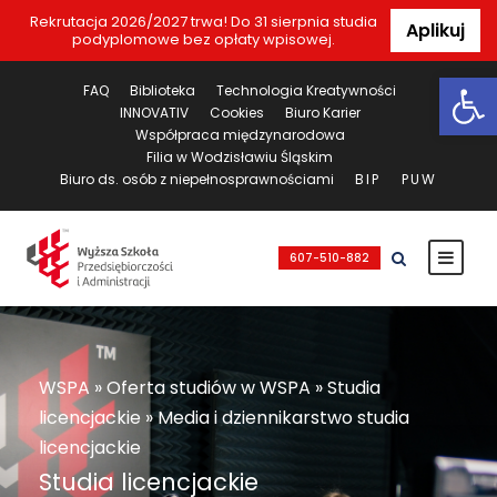
Rekrutacja 2026/2027 trwa! Do 31 sierpnia studia
Aplikuj
podyplomowe bez opłaty wpisowej.
Ot
FAQ
Biblioteka
Technologia Kreatywności
INNOVATIV
Cookies
Biuro Karier
Współpraca międzynarodowa
Filia w Wodzisławiu Śląskim
Biuro ds. osób z niepełnosprawnościami
BIP
PUW
607-510-882
WSPA
»
Oferta studiów w WSPA
»
Studia
licencjackie
»
Media i dziennikarstwo studia
licencjackie
Studia licencjackie