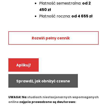
Płatność semestralna:
od
2
5 800 zł
450 zł
Płatność roczna:
od
4 655 zł
5 510 zł
2 900 zł
667 zł
Rok 1
Rozwiń pełny cennik
4 900 zł
Całkowity koszt studiów przy płatności ratalnej
4 655 zł
18 634 zł
2 450 zł
Zaoszczędź płacąc rocznie lub
Aplikuj!
semestralnie!
470 zł
Całkowity koszt studiów przy płatności rocznej
Rok 2
Sprawdź, jak obniżyć czesne
lub semestralnej
5 700 zł
16 200 zł
5 415 zł
UWAGA! Na
studiach niestacjonarnych wspomaganych
online
zajęcia prowadzone są dwutorowo:
2 850 zł