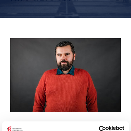
e-mail:
r.miedziocha@wspa.pl