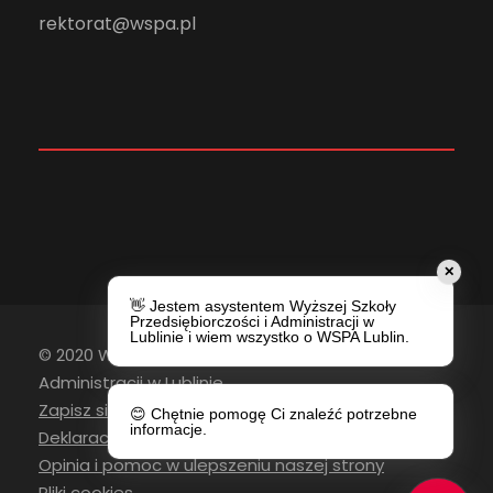
rektorat@wspa.pl
✕
👋 Jestem asystentem Wyższej Szkoły
Przedsiębiorczości i Administracji w
Lublinie i wiem wszystko o WSPA Lublin.
© 2020 Wyższa Szkoła Przedsiębiorczości i
Administracji w Lublinie
Zapisz się do newslettera
😊 Chętnie pomogę Ci znaleźć potrzebne
informacje.
Deklaracja Dostępności
Opinia i pomoc w ulepszeniu naszej strony
Pliki cookies