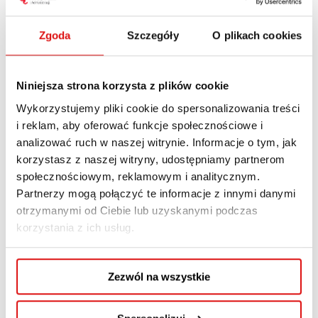
Zgoda
Szczegóły
O plikach cookies
mgr Robert
Miedziocha
Niniejsza strona korzysta z plików cookie
Wykorzystujemy pliki cookie do spersonalizowania treści
Wykładowca na kierunkach
i reklam, aby oferować funkcje społecznościowe i
Informatyka, Media i dziennikarstwo
analizować ruch w naszej witrynie. Informacje o tym, jak
korzystasz z naszej witryny, udostępniamy partnerom
społecznościowym, reklamowym i analitycznym.
Z wykształcenia artysta malarz.
Partnerzy mogą połączyć te informacje z innymi danymi
Współwłaściciel Poligon Studio, gdzie od 10
otrzymanymi od Ciebie lub uzyskanymi podczas
lat rekonstruujemy historyczne obiekty lub
korzystania z ich usług.
tworzymy zupełnie nowe światy do gier
komputerowych.
Zezwól na wszystkie
Wiceprezes Fundacji Lublin GameDev –