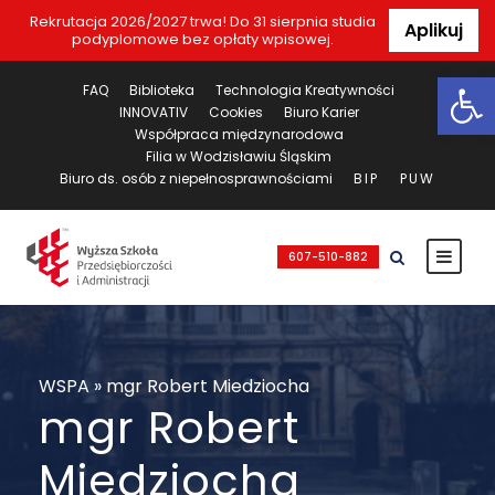
Rekrutacja 2026/2027 trwa! Do 31 sierpnia studia
Aplikuj
podyplomowe bez opłaty wpisowej.
Ot
FAQ
Biblioteka
Technologia Kreatywności
INNOVATIV
Cookies
Biuro Karier
Współpraca międzynarodowa
Filia w Wodzisławiu Śląskim
Biuro ds. osób z niepełnosprawnościami
BIP
PUW
607-510-882
WSPA
»
mgr Robert Miedziocha
mgr Robert
Miedziocha