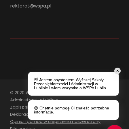
rektorat@wspa.pl
✕
👋 Jestem asystentem Wyższej Szkoły
Przedsiębiorczości i Administracji w
Lublinie i wiem wszystko o WSPA Lublin.
© 2020 Wyższa Szkoła Przedsiębiorczości i
Administracji w Lublinie
Zapisz się do newslettera
😊 Chętnie pomogę Ci znaleźć potrzebne
informacje.
Deklaracja Dostępności
Opinia i pomoc w ulepszeniu naszej strony
Pliki cookies