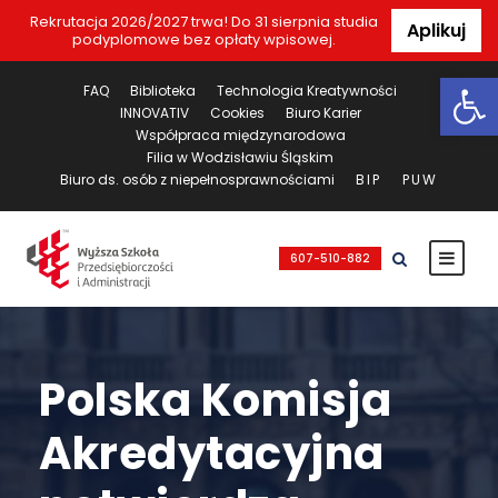
Rekrutacja 2026/2027 trwa! Do 31 sierpnia studia
Aplikuj
podyplomowe bez opłaty wpisowej.
Ot
FAQ
Biblioteka
Technologia Kreatywności
INNOVATIV
Cookies
Biuro Karier
Współpraca międzynarodowa
Filia w Wodzisławiu Śląskim
Biuro ds. osób z niepełnosprawnościami
BIP
PUW
607-510-882
Polska Komisja
Akredytacyjna