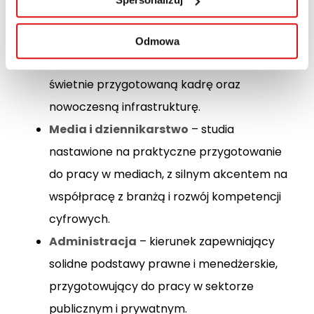
i otrzymały akredytację na okres 6 lat:
Projektowanie wnętrz
– kierunek
Odmowa
doceniony za innowacyjny program,
świetnie przygotowaną kadrę oraz
nowoczesną infrastrukturę.
Media i dziennikarstwo
– studia
nastawione na praktyczne przygotowanie
do pracy w mediach, z silnym akcentem na
współpracę z branżą i rozwój kompetencji
cyfrowych.
Administracja
– kierunek zapewniający
solidne podstawy prawne i menedżerskie,
przygotowujący do pracy w sektorze
publicznym i prywatnym.