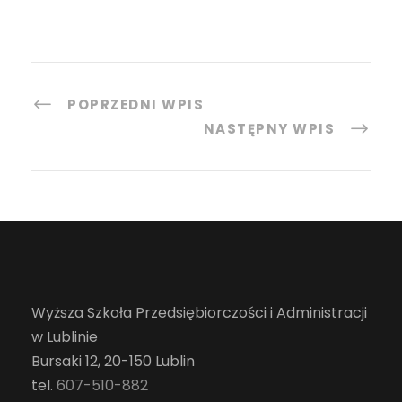
POPRZEDNI WPIS
NASTĘPNY WPIS
Wyższa Szkoła Przedsiębiorczości i Administracji
w Lublinie
Bursaki 12, 20-150 Lublin
tel.
607-510-882