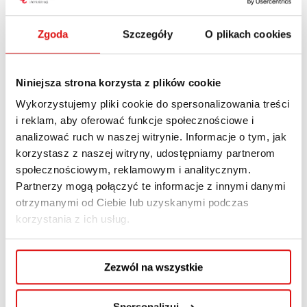
Polityka monitorowania jakości
kształcenia
– systematyczna analiza i
Zgoda
Szczegóły
O plikach cookies
doskonalenie procesu nauczania.
Aby uzyskać pozytywną ocenę, kierunek musi
Niniejsza strona korzysta z plików cookie
spełnić większość kryteriów na odpowiednio
Wykorzystujemy pliki cookie do spersonalizowania treści
wysokim poziomie, a w przypadku oceny
i reklam, aby oferować funkcje społecznościowe i
analizować ruch w naszej witrynie. Informacje o tym, jak
wyróżniającej – nawet w stopniu
korzystasz z naszej witryny, udostępniamy partnerom
ponadprzeciętnym.
społecznościowym, reklamowym i analitycznym.
Nasze kierunki z
Partnerzy mogą połączyć te informacje z innymi danymi
otrzymanymi od Ciebie lub uzyskanymi podczas
akredytacją na 6 lat
korzystania z ich usług.
W ostatnim czasie aż pięć kierunków
Zezwól na wszystkie
prowadzonych w WSPA przeszło z sukcesem
przez wymagający proces oceny programowej
Spersonalizuj