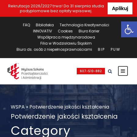
Rekrutacja 2026/2027 trwa! Do 31 sierpnia studia
Aplikuj
podyplomowe bez opłaty wpisowej.
Ot
FAQ
Biblioteka
Technologia Kreatywności
INNOVATIV
Cookies
Biuro Karier
Współpraca międzynarodowa
Filia w Wodzisławiu Śląskim
Biuro ds. osób z niepełnosprawnościami
BIP
PUW
607-510-882
WSPA
»
Potwierdzenie jakości kształcenia
Potwierdzenie jakości kształcenia
Category