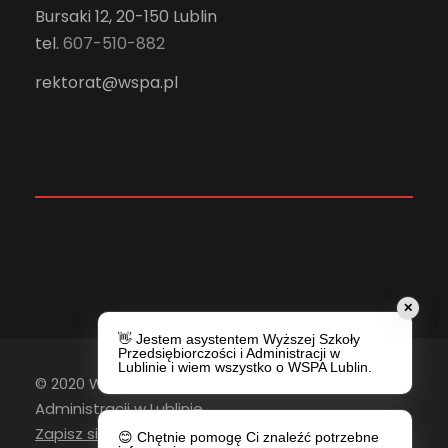
Bursaki 12, 20-150 Lublin
tel.
607-510-882
rektorat@wspa.pl
✕
👋 Jestem asystentem Wyższej Szkoły
Przedsiębiorczości i Administracji w
Lublinie i wiem wszystko o WSPA Lublin.
© 2020 Wyższa Szkoła Przedsiębiorczości i
Administracji w Lublinie
Zapisz się do newslettera
😊 Chętnie pomogę Ci znaleźć potrzebne