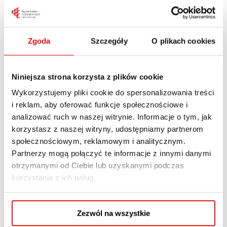
studentów. Potwierdzeniem tego są nie tylko
sukcesy absolwentów, ale także prestiżowe
akredytacje przyznawane przez najważniejsze
Zgoda
Szczegóły
O plikach cookies
instytucje w kraju i Europie. Z dumą informujemy,
że w ostatnim roku, wszystkie nasze wizytowane
kierunki otrzymały ocenę pozytywną Polskiej
Niniejsza strona korzysta z plików cookie
Komisji Akredytacyjnej (PKA),...
Wykorzystujemy pliki cookie do spersonalizowania treści
i reklam, aby oferować funkcje społecznościowe i
analizować ruch w naszej witrynie. Informacje o tym, jak
Read More
korzystasz z naszej witryny, udostępniamy partnerom
społecznościowym, reklamowym i analitycznym.
Partnerzy mogą połączyć te informacje z innymi danymi
otrzymanymi od Ciebie lub uzyskanymi podczas
korzystania z ich usług.
Zezwól na wszystkie