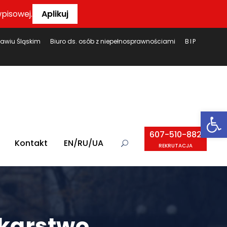
pisowej.
Aplikuj
ławiu Śląskim
Biuro ds. osób z niepełnosprawnościami
BIP
Ot
607-510-882
Kontakt
EN/RU/UA
REKRUTACJA
ikarstwo