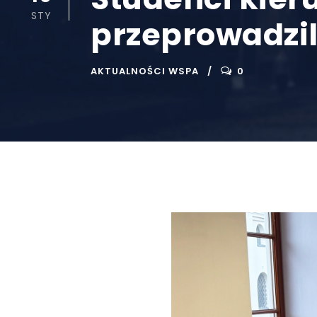
STY
przeprowadzil
AKTUALNOŚCI WSPA
0