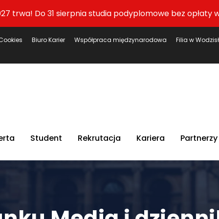
27 trwa! Do 31 sierpnia studia podyplomowe bez opłaty w
Cookies
Biuro Karier
Współpraca międzynarodowa
Filia w Wodzis
erta
Student
Rekrutacja
Kariera
Partnerzy
unku Media i dzienn