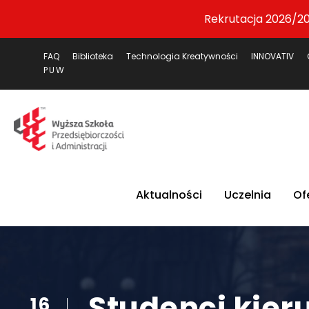
Rekrutacja 2026/20
FAQ
Biblioteka
Technologia Kreatywności
INNOVATIV
PUW
Aktualności
Uczelnia
Of
Studenci kier
16