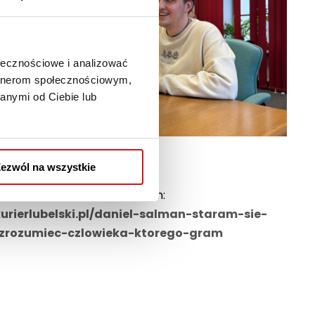
ołecznościowe i analizować
artnerom społecznościowym,
anymi od Ciebie lub
ezwól na wszystkie
azał się w Kurierze Lubelskim:
kurierlubelski.pl/daniel-salman-staram-sie-
zrozumiec-czlowieka-ktorego-gram