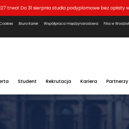
27 trwa! Do 31 sierpnia studia podyplomowe bez opłaty w
Cookies
Biuro Karier
Współpraca międzynarodowa
Filia w Wodzis
erta
Student
Rekrutacja
Kariera
Partnerzy