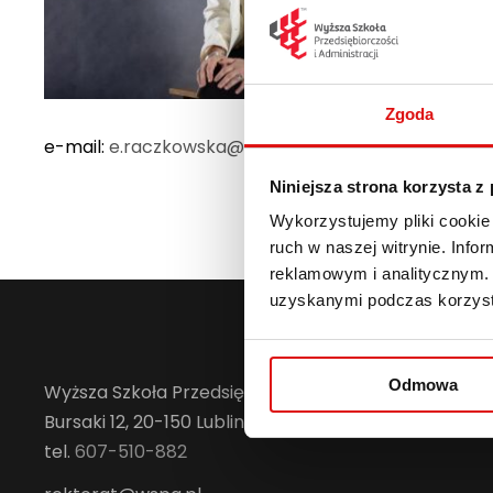
Zgoda
e-mail:
e.raczkowska@wspa.pl
Niniejsza strona korzysta z
Wykorzystujemy pliki cookie 
ruch w naszej witrynie. Inf
reklamowym i analitycznym. 
uzyskanymi podczas korzysta
Odmowa
Wyższa Szkoła Przedsiębiorczości i Administracji w Lu
Bursaki 12, 20-150 Lublin
tel.
607-510-882