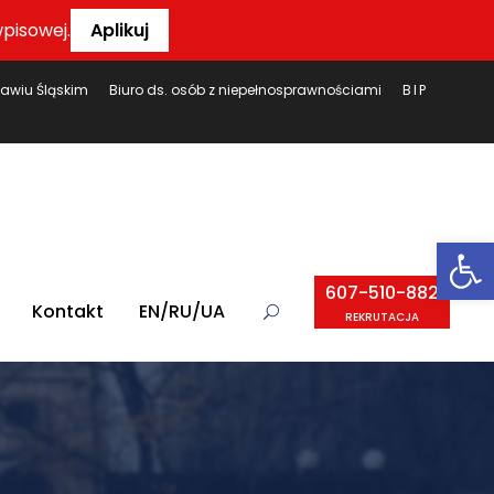
pisowej.
Aplikuj
ławiu Śląskim
Biuro ds. osób z niepełnosprawnościami
BIP
Ot
607-510-882
Kontakt
EN/RU/UA
REKRUTACJA