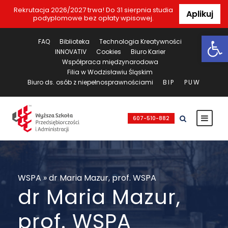
Rekrutacja 2026/2027 trwa! Do 31 sierpnia studia
Aplikuj
podyplomowe bez opłaty wpisowej.
Ot
FAQ
Biblioteka
Technologia Kreatywności
INNOVATIV
Cookies
Biuro Karier
Współpraca międzynarodowa
Filia w Wodzisławiu Śląskim
Biuro ds. osób z niepełnosprawnościami
BIP
PUW
607-510-882
WSPA
»
dr Maria Mazur, prof. WSPA
dr Maria Mazur,
prof. WSPA