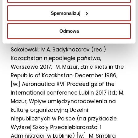
Narodowościowa Kazachstanu (1991-
Spersonalizuj
2007)” (wydawnictwo Adam Marszałek,
Toruń 2013) oraz licznych artykułów
Odmowa
naukowych, m. in.: M. Mazur, Polityka
językowa Kazachstanu (1991-2007, [w:] W.
Sokołowski; M.A. Sadyknazorov (red.)
Kazachstan niepodległe państwo,
Warszawa 2017; M. Mazur, Etnic Riots in the
Republic of Kazakhstan. December 1986,
[w:] Aeronautica XVII Proceedigs of the
International conference Lublin 2017 itd.; M.
Mazur, Wpływ umiędzynarodowienia na
kulturę organizacyjną Uczelni
niepublicznych w Polsce (na przykładzie
Wyższej Szkoły Przedsiębiorczości i
Administracji w Lublinie) [w:] M. Smolira