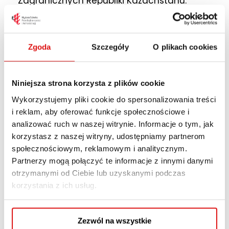
Zagranicznych Republiki Kazachstanu.
Pełniła funkcję
attaché
Integracji
Europejskiej w Departamencie Europy i
Ameryki MSZ RK. Pracę w Wyższej Szkole
Zgoda
Szczegóły
O plikach cookies
Przedsiębiorczości i Administracji w Lublinie
rozpoczęła w 2012 roku na stanowisku
Niniejsza strona korzysta z plików cookie
Koordynatora ds. rynków wschodnich oraz
lektora języka polskiego. Prowadziła zajęcia
Wykorzystujemy pliki cookie do spersonalizowania treści
i reklam, aby oferować funkcje społecznościowe i
na Studiach Wschodnioeuropejskich na
analizować ruch w naszej witrynie. Informacje o tym, jak
Wydziale Politologii UMCS (specjalność
korzystasz z naszej witryny, udostępniamy partnerom
kaukaska).
społecznościowym, reklamowym i analitycznym.
Partnerzy mogą połączyć te informacje z innymi danymi
Od lat zajmuje się tematyką szeroko
otrzymanymi od Ciebie lub uzyskanymi podczas
ujętego umiędzynarodowienia,
korzystania z ich usług.
wielokulturowości, procesów migracyjnych,
polityką migracyjną i azylową UE. Jest
Zezwól na wszystkie
autorką monografii pt. „Polityka