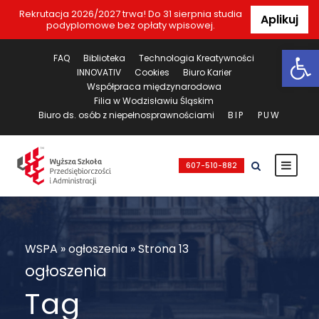
Rekrutacja 2026/2027 trwa! Do 31 sierpnia studia
Aplikuj
podyplomowe bez opłaty wpisowej.
Ot
FAQ
Biblioteka
Technologia Kreatywności
INNOVATIV
Cookies
Biuro Karier
Współpraca międzynarodowa
Filia w Wodzisławiu Śląskim
Biuro ds. osób z niepełnosprawnościami
BIP
PUW
607-510-882
WSPA
»
ogłoszenia
»
Strona 13
ogłoszenia
Tag