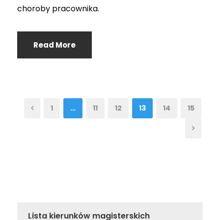
choroby pracownika.
Read More
1
…
11
12
13
14
15
Lista kierunków magisterskich