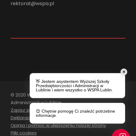
rektorat@wspa.pl
✕
👋 Jestem asystentem Wyższej Szkoły
Przedsiębiorczości i Administracji w
Lublinie i wiem wszystko o WSPA Lublin.
© 2020 Wyższa Szkoła Przedsiębiorczości i
Administracji w Lublinie
Zapisz się do newslettera
😊 Chętnie pomogę Ci znaleźć potrzebne
informacje.
Deklaracja Dostępności
Opinia i pomoc w ulepszeniu naszej strony
Pliki cookies