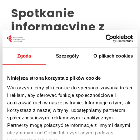
Spotkanie
informacyjne z
funkcjonariuszem
Policji
Zgoda
Szczegóły
O plikach cookies
14 MAJA, 2026
,
AKTUALNOŚCI WSPA
OGŁOSZENIA
Niniejsza strona korzysta z plików cookie
Serdecznie zapraszamy studentów na
Wykorzystujemy pliki cookie do spersonalizowania treści
spotkanie informacyjne z funkcjonariuszem
i reklam, aby oferować funkcje społecznościowe i
Policji, post. Michałem Baińskim z Wydziału
analizować ruch w naszej witrynie. Informacje o tym, jak
korzystasz z naszej witryny, udostępniamy partnerom
Prewencji KMP w Lublinie, dotyczące ogólnych
społecznościowym, reklamowym i analitycznym.
zasad bezpieczeństwa w Polsce. 18 maja,
Partnerzy mogą połączyć te informacje z innymi danymi
poniedziałekgodz. 11:00sala 122 Podczas
otrzymanymi od Ciebie lub uzyskanymi podczas
spotkania poruszone zostaną m.in. kwestie: