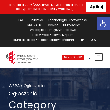
Rekrutacja 2026/2027 trwa! Do 31 sierpnia studia
Aplikuj
podyplomowe bez opłaty wpisowej.
Ot
FAQ
Biblioteka
Technologia Kreatywności
INNOVATIV
Cookies
Biuro Karier
Współpraca międzynarodowa
Filia w Wodzisławiu Śląskim
Biuro ds. osób z niepełnosprawnościami
BIP
PUW
607-510-882
WSPA
»
Ogłoszenia
Ogłoszenia
Category