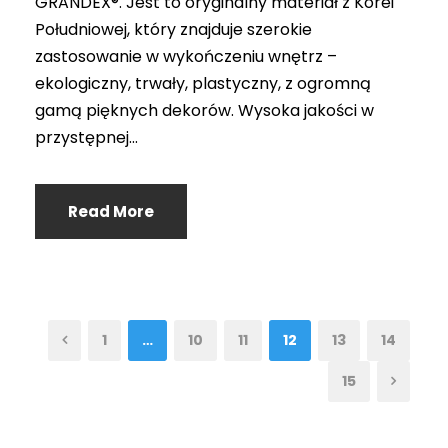
GRANDEX®. Jest to oryginalny materiał z Korei
Południowej, który znajduje szerokie
zastosowanie w wykończeniu wnętrz –
ekologiczny, trwały, plastyczny, z ogromną
gamą pięknych dekorów. Wysoka jakości w
przystępnej...
Read More
1
…
10
11
12
13
14
15