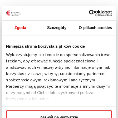
13 MARCA, 2024
21 marca, 2024 @ 11:00 am – 12:30 pm 21.03.2024
od godz. 11:00 Zapraszamy na warsztaty
Zgoda
Szczegóły
O plikach cookies
tworzenia wyjątkowych ozdób wielkanocnych.
Nie musisz być artystą! Tu każdy stworzy coś
Niniejsza strona korzysta z plików cookie
pięknego. Sam wybierzesz odpowiadającą Ci
Wykorzystujemy pliki cookie do spersonalizowania treści
technikę i zrobisz pisanki, które ozdobią Twój
i reklam, aby oferować funkcje społecznościowe i
dom na Wielkanoc! Warsztaty poprowadzi
analizować ruch w naszej witrynie. Informacje o tym, jak
Urszula Tomaszewska, nasza absolwentka
korzystasz z naszej witryny, udostępniamy partnerom
kierunku Projektowanie wnętrz. Zaproszenie na
społecznościowym, reklamowym i analitycznym.
bezpłatne warsztaty...
Partnerzy mogą połączyć te informacje z innymi danymi
otrzymanymi od Ciebie lub uzyskanymi podczas
korzystania z ich usług.
Read More
Zezwól na wszystkie