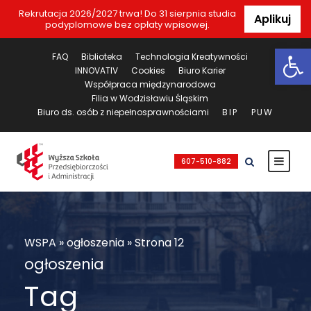
Rekrutacja 2026/2027 trwa! Do 31 sierpnia studia
Aplikuj
podyplomowe bez opłaty wpisowej.
Ot
FAQ
Biblioteka
Technologia Kreatywności
INNOVATIV
Cookies
Biuro Karier
Współpraca międzynarodowa
Filia w Wodzisławiu Śląskim
Biuro ds. osób z niepełnosprawnościami
BIP
PUW
607-510-882
WSPA
»
ogłoszenia
»
Strona 12
ogłoszenia
Tag