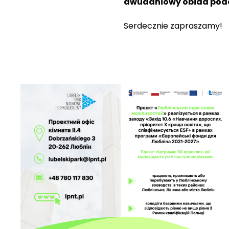
dwudaniowy obiad podc
Serdecznie zapraszamy!