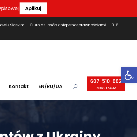
pisowej.
Aplikuj
ławiu Śląskim
Biuro ds. osób z niepełnosprawnościami
BIP
Ot
607-510-882
Kontakt
EN/RU/UA
REKRUTACJA
ntów z Ukrainy