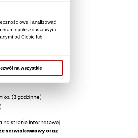
+ umiejętności społecznych
ołecznościowe i analizować
 języka polskiego (4
artnerom społecznościowym,
anymi od Ciebie lub
towych, pisanie CV i listu
autoprezentacji, różnice
ezwól na wszystkie
ika. (3 godzinne)
)
 na stronie internetowej
że serwis kawowy oraz