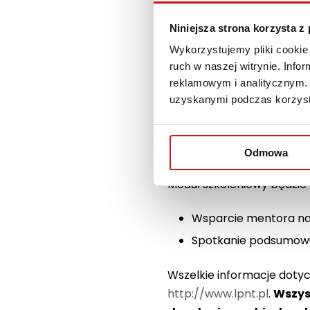
psychologiem
Niniejsza strona korzysta z
Szkolenia z zakresu u
Wykorzystujemy pliki cookie 
(3 spotkania po 5 god
ruch w naszej witrynie. Inf
spotkania po 6 godzi
reklamowym i analitycznym. 
uzyskanymi podczas korzysta
Główne punkty szkolenia to
motywacyjnego, integracja
kulturowe, zasady recyklin
Odmowa
Moduł szkoleniowy będzie
Wsparcie mentora na 
Spotkanie podsumowu
Wszelkie informacje dotyc
http://www.lpnt.pl
.
Wszys