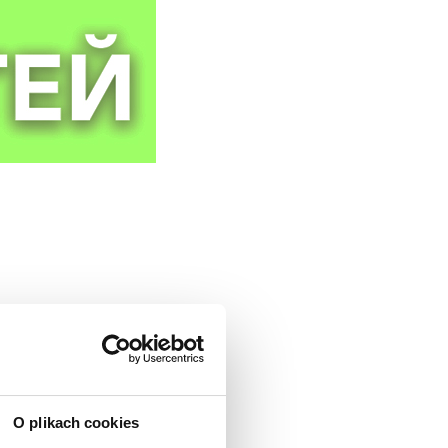
i zdobyć umiejętności
O plikach cookies
dualne spotkanie z