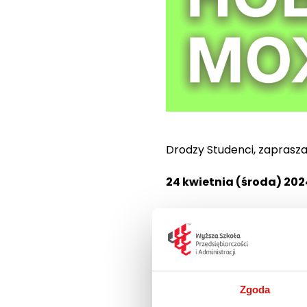
Drodzy Studenci, zaprasz
24 kwietnia (środa) 2024
Na spotkaniu dowiesz si
oraz wiedzę, które poz
Wśród działań, jakimi zost
Zgoda
Diagnoza umiejętnośc