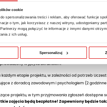
 plików cookie
miejętności aktywnej integracji (12 spotkań po 6 godzin) 
do spersonalizowania treści i reklam, aby oferować funkcje sp
zin) + eko-umiejętności (1 spotkanie 5 godzinne) + nauka
ormacje o tym, jak korzystasz z naszej witryny, udostępniamy p
n)
Partnerzy mogą połączyć te informacje z innymi danymi otrzym
nia z ich usług.
 m.in. załatwianie spraw urzędowych, finansowych i oświa
, umiejętność budowania pozycji na rynku pracy, zasady 
gu, segregacji oraz oszczędzanie energii i wody.
Spersonalizuj
Z
 prowadzony w języku ukraińskim.
każdym etapie projektu, w zależności od potrzeb Uczestn
jące z doradcą zawodowym i psychologiem (2 godzinne
zące projektu, w tym przyjmowania zgłoszeń dostępne są
tkie zajęcia będą bezpłatne! Zapewniony będzie tak