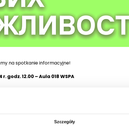
amy na spotkanie informacyjne!
 r. godz. 12.00 – Aula 018 WSPA
ę jak podnieść poziom znajomości języka polskiego 
wolą swobodniej funkcjonować w nowym środowisku.
aną objęci Uczestnicy projektu, znajdą się:
Szczegóły
i podstawowych i potrzeb Uczestnika – 2 godzinne indywi