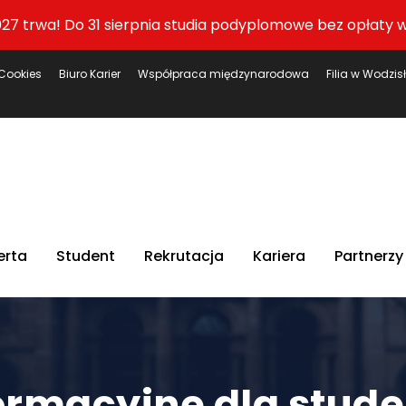
27 trwa! Do 31 sierpnia studia podyplomowe bez opłaty w
Cookies
Biuro Karier
Współpraca międzynarodowa
Filia w Wodzis
erta
Student
Rekrutacja
Kariera
Partnerzy
ormacyjne dla stude