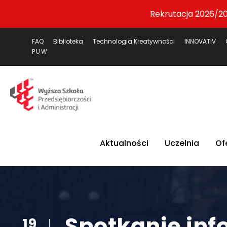
Rekrutacja 2026/20
FAQ
Biblioteka
Technologia Kreatywności
INNOVATIV
PUW
Aktualności
Uczelnia
Of
Spotkanie inf
19