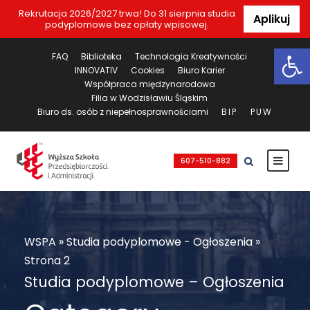
Rekrutacja 2026/2027 trwa! Do 31 sierpnia studia
Aplikuj
podyplomowe bez opłaty wpisowej.
Ot
FAQ
Biblioteka
Technologia Kreatywności
INNOVATIV
Cookies
Biuro Karier
Współpraca międzynarodowa
Filia w Wodzisławiu Śląskim
Biuro ds. osób z niepełnosprawnościami
BIP
PUW
607-510-882
WSPA
»
Studia podyplomowe - Ogłoszenia
»
Strona 2
Studia podyplomowe – Ogłoszenia