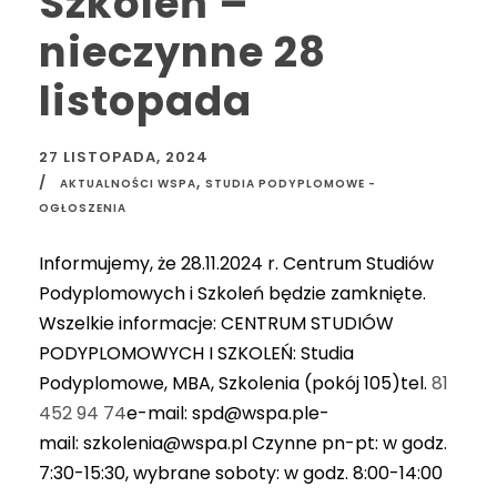
Szkoleń –
nieczynne 28
listopada
27 LISTOPADA, 2024
,
AKTUALNOŚCI WSPA
STUDIA PODYPLOMOWE -
OGŁOSZENIA
Informujemy, że 28.11.2024 r. Centrum Studiów
Podyplomowych i Szkoleń będzie zamknięte.
Wszelkie informacje: CENTRUM STUDIÓW
PODYPLOMOWYCH I SZKOLEŃ: Studia
Podyplomowe, MBA, Szkolenia (pokój 105)tel.
81
452 94 74
e-mail: spd@wspa.ple-
mail: szkolenia@wspa.pl Czynne pn-pt: w godz.
7:30-15:30, wybrane soboty: w godz. 8:00-14:00