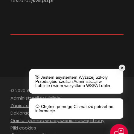
rektorat@wspa.pl
✕
👋 Jestem asystentem Wyższej Szkoły
Przedsiębiorczości i Administracji w
Lublinie i wiem wszystko o WSPA Lublin.
© 2020 Wyższa Szkoła Przedsiębiorczości i
Administracji w Lublinie
Zapisz się do newslettera
😊 Chętnie pomogę Ci znaleźć potrzebne
informacje.
Deklaracja Dostępności
Opinia i pomoc w ulepszeniu naszej strony
Pliki cookies