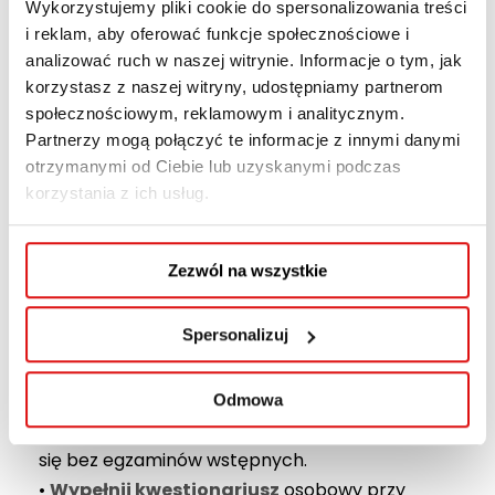
Wykorzystujemy pliki cookie do spersonalizowania treści
skorzystać z dofinansowania, o czym pisaliśmy
i reklam, aby oferować funkcje społecznościowe i
na naszej stronie:
Jak studiować za darmo?
analizować ruch w naszej witrynie. Informacje o tym, jak
Studia bezpłatne na prywatnej uczelni.
korzystasz z naszej witryny, udostępniamy partnerom
społecznościowym, reklamowym i analitycznym.
Wszelkie informacje uzyskasz w:
Partnerzy mogą połączyć te informacje z innymi danymi
otrzymanymi od Ciebie lub uzyskanymi podczas
Centrum Studiów Podyplomowych i Szkoleń
korzystania z ich usług.
tel.
81 45-29-474
, pn-pt: w godz. 7:30-15:30,
wybrane soboty: w godz. 8:00-14:00;
spd@wspa.pl
Zezwól na wszystkie
Centrum Rekrutacji i Obsługi Kandydata
Spersonalizuj
tel.
81 45-29-473
, pn-pt: w godz. 7:30-15:30,
rekrutacja@wspa.pl
Odmowa
Rekrutacja
na studia podyplomowe odbywa
się bez egzaminów wstępnych.
•
Wypełnij kwestionariusz
osobowy przy