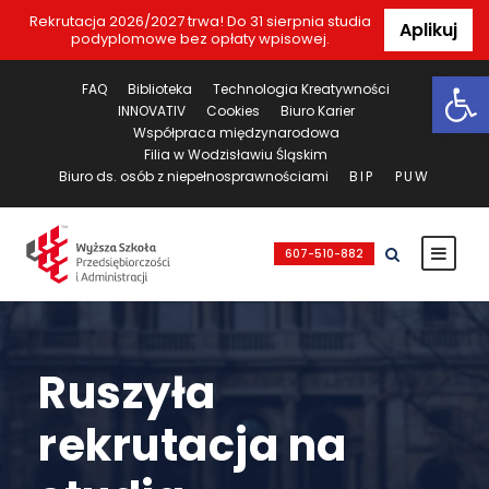
Rekrutacja 2026/2027 trwa! Do 31 sierpnia studia
Aplikuj
podyplomowe bez opłaty wpisowej.
Ot
FAQ
Biblioteka
Technologia Kreatywności
INNOVATIV
Cookies
Biuro Karier
Współpraca międzynarodowa
Filia w Wodzisławiu Śląskim
Biuro ds. osób z niepełnosprawnościami
BIP
PUW
607-510-882
Ruszyła
rekrutacja na