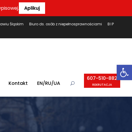
pisowej.
Aplikuj
ławiu Śląskim
Biuro ds. osób z niepełnosprawnościami
BIP
Ot
607-510-882
Kontakt
EN/RU/UA
REKRUTACJA