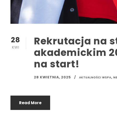
Rekrutacja na s
28
KWI
akademickim 2
na start!
28 KWIETNIA, 2025
,
AKTUALNOŚCI WSPA
N
Read More