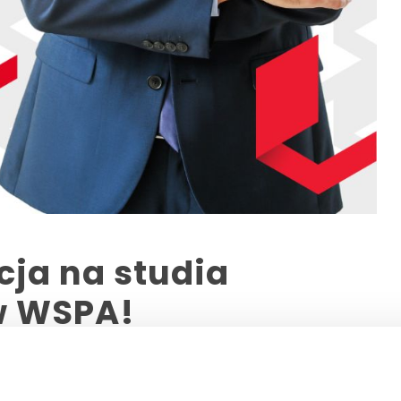
cja na studia
w WSPA!
,
,
WSLETTER 7/2025
STUDENT
STUDIA PODYPLOMOWE - OGŁOSZENIA