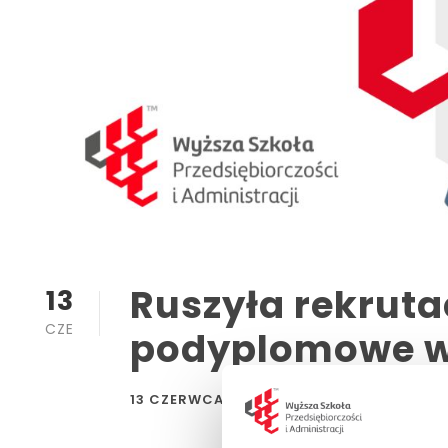
Ruszyła rekruta
13
CZE
podyplomowe 
13 CZERWCA, 2025
,
AKTUALNOŚCI WSPA
NE