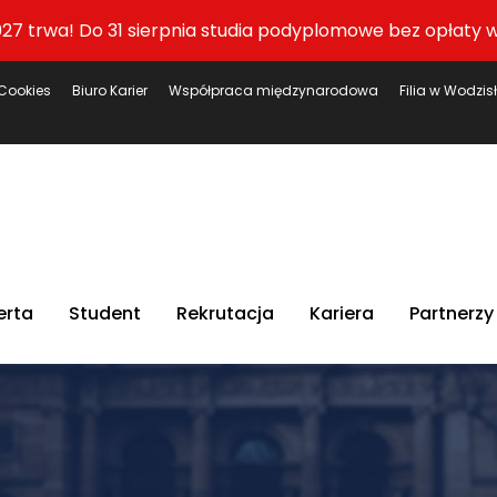
27 trwa! Do 31 sierpnia studia podyplomowe bez opłaty w
Cookies
Biuro Karier
Współpraca międzynarodowa
Filia w Wodzis
erta
Student
Rekrutacja
Kariera
Partnerzy