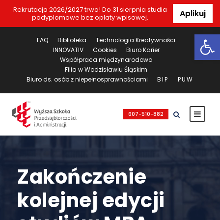
Rekrutacja 2026/2027 trwa! Do 31 sierpnia studia
Aplikuj
podyplomowe bez opłaty wpisowej.
Ot
FAQ
Biblioteka
Technologia Kreatywności
INNOVATIV
Cookies
Biuro Karier
Współpraca międzynarodowa
Filia w Wodzisławiu Śląskim
Biuro ds. osób z niepełnosprawnościami
BIP
PUW
607-510-882
Zakończenie
kolejnej edycji