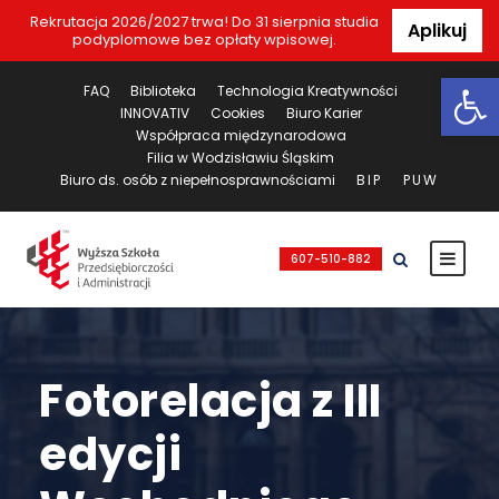
Rekrutacja 2026/2027 trwa! Do 31 sierpnia studia
Aplikuj
podyplomowe bez opłaty wpisowej.
Ot
FAQ
Biblioteka
Technologia Kreatywności
INNOVATIV
Cookies
Biuro Karier
Współpraca międzynarodowa
Filia w Wodzisławiu Śląskim
Biuro ds. osób z niepełnosprawnościami
BIP
PUW
607-510-882
Fotorelacja z III
edycji