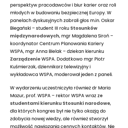
perspektyw pracodawców i biur karier oraz roli
młodych w budowaniu bezpiecznej Europy. W
panelach dyskusyjnych zabrali głos m.in. Oskar
Biegański – student III roku
Stosunków
międzynarodowych
, mgr Magdalena Siroń –
koordynator Centrum Planowania Kariery
WSPA, mgr Anna Bielak – dziekan kierunku
Zarządzenie
WSPA. Dodatkowo mgr Piotr
Kuśmierzak, dziennikarz telewizyjny i
wykładowca WSPA, moderował jeden z paneli.
W wydarzeniu uczestniczyła również dr Maria
Mazur, prof. WSPA – rektor WSPA wraz z
e
studentami kierunku Stosunki narodowe
,
dla których kongres był nie tylko okazją do
zdobycia nowej wiedzy, ale również stworzył
możliwość nawiązania cennych kontaktów. Nie