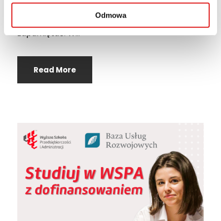
przyswajanie wiedzy i pozwalają zorganizować
Odmowa
materiał tak, by zrozumieć go i szybko
zapamiętać. W...
Read More