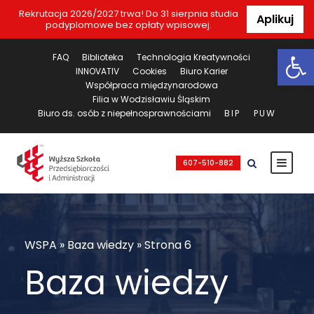
Rekrutacja 2026/2027 trwa! Do 31 sierpnia studia
Aplikuj
podyplomowe bez opłaty wpisowej.
Ot
FAQ
Biblioteka
Technologia Kreatywności
INNOVATIV
Cookies
Biuro Karier
Współpraca międzynarodowa
Filia w Wodzisławiu Śląskim
Biuro ds. osób z niepełnosprawnościami
BIP
PUW
607-510-882
WSPA
»
Baza wiedzy
»
Strona 6
Baza wiedzy