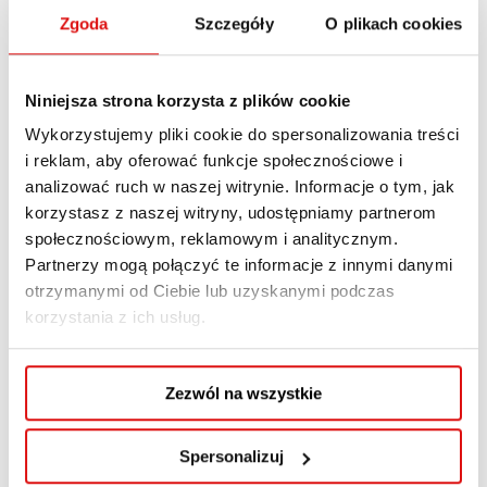
studiach – jak je
Zgoda
Szczegóły
O plikach cookies
robić, aby
Niniejsza strona korzysta z plików cookie
skutecznie
Wykorzystujemy pliki cookie do spersonalizowania treści
i reklam, aby oferować funkcje społecznościowe i
wykorzystywać?
analizować ruch w naszej witrynie. Informacje o tym, jak
korzystasz z naszej witryny, udostępniamy partnerom
społecznościowym, reklamowym i analitycznym.
22 PAŹDZIERNIKA, 2024
PORADNIK STUDENTA
Partnerzy mogą połączyć te informacje z innymi danymi
otrzymanymi od Ciebie lub uzyskanymi podczas
Notatki są jednym z najprostszych sposobów
korzystania z ich usług.
porządkowania i utrwalania informacji, a także
organizacji nauki na studiach. Dzięki nim można
wrócić do zagadnień z zajęć w dowolnym
Zezwól na wszystkie
momencie, co jest szczególnie przydatne
podczas przygotowań do kolokwiów i
Spersonalizuj
egzaminów. Dobre notatki ułatwiają szybsze