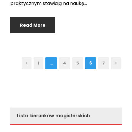
praktycznym stawiają na naukę...
Read More
1
…
4
5
6
7
Lista kierunków magisterskich