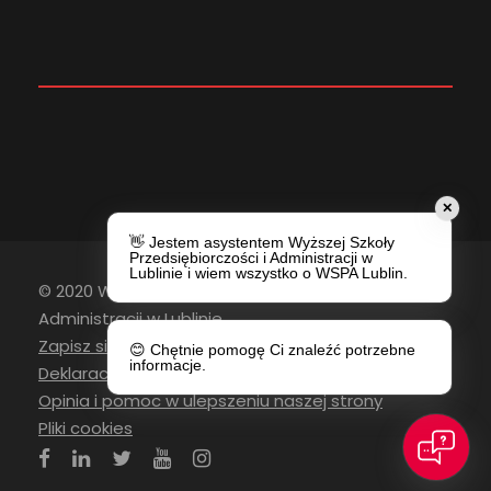
✕
👋 Jestem asystentem Wyższej Szkoły
Przedsiębiorczości i Administracji w
Lublinie i wiem wszystko o WSPA Lublin.
© 2020 Wyższa Szkoła Przedsiębiorczości i
Administracji w Lublinie
Zapisz się do newslettera
😊 Chętnie pomogę Ci znaleźć potrzebne
informacje.
Deklaracja Dostępności
Opinia i pomoc w ulepszeniu naszej strony
Pliki cookies