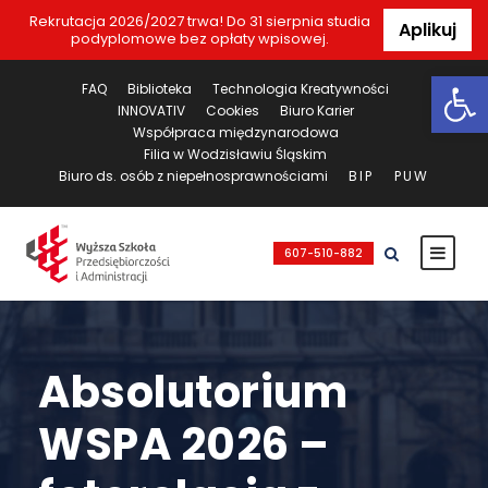
Rekrutacja 2026/2027 trwa! Do 31 sierpnia studia
Aplikuj
podyplomowe bez opłaty wpisowej.
Ot
FAQ
Biblioteka
Technologia Kreatywności
INNOVATIV
Cookies
Biuro Karier
Współpraca międzynarodowa
Filia w Wodzisławiu Śląskim
Biuro ds. osób z niepełnosprawnościami
BIP
PUW
607-510-882
Absolutorium
WSPA 2026 –