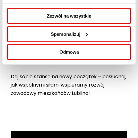
studentów kierunków Socjologia i Zarządzanie w
działania projektowe.
Zezwól na wszystkie
Gośćmi odcinka są:
Spersonalizuj
•
Monika Król
– Zastępca Dyrektora Wydziału
Kultury, Urząd Miasta Lublin
Odmowa
•
Łukasz Syska
– Kierownik Referatu Promocji
Usług i Analiz, Miejski Urząd Pracy w Lublinie
Daj sobie szansę na nowy początek – posłuchaj,
jak wspólnymi siłami wspieramy rozwój
zawodowy mieszkańców Lublina!