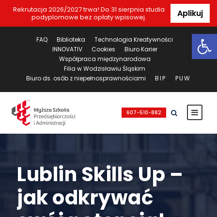
Rekrutacja 2026/2027 trwa! Do 31 sierpnia studia
Aplikuj
podyplomowe bez opłaty wpisowej.
Ot
FAQ
Biblioteka
Technologia Kreatywności
INNOVATIV
Cookies
Biuro Karier
Współpraca międzynarodowa
Filia w Wodzisławiu Śląskim
Biuro ds. osób z niepełnosprawnościami
BIP
PUW
607-510-882
Lublin Skills Up –
jak odkrywać