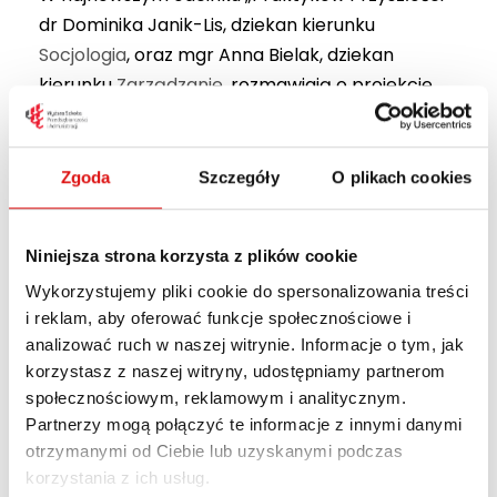
dr Dominika Janik-Lis, dziekan kierunku
Socjologia
, oraz mgr Anna Bielak, dziekan
kierunku
Zarządzanie
, rozmawiają o projekcie
Lublin Skills Up!
– inicjatywie realizowanej we
współpracy Miasta Lublin, Miejskiego Urzędu
Pracy oraz Wyższej Szkoły Przedsiębiorczości i
Zgoda
Szczegóły
O plikach cookies
Administracji w Lublinie.
To program, który wspiera osoby szukające
Niniejsza strona korzysta z plików cookie
nowej ścieżki zawodowej – szczególnie kobiety
Wykorzystujemy pliki cookie do spersonalizowania treści
długotrwale bezrobotne – w odkrywaniu
i reklam, aby oferować funkcje społecznościowe i
swojego potencjału, kompetencji i budowaniu
analizować ruch w naszej witrynie. Informacje o tym, jak
korzystasz z naszej witryny, udostępniamy partnerom
wiary w siebie.
społecznościowym, reklamowym i analitycznym.
Partnerzy mogą połączyć te informacje z innymi danymi
W rozmowie poruszamy tematy rozwoju
otrzymanymi od Ciebie lub uzyskanymi podczas
kompetencji przyszłości, współpracy z
korzystania z ich usług.
profesjonalnymi coachami oraz zaangażowania