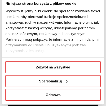
W trakcie rozmowy przyjrzymy się, jak
Niniejsza strona korzysta z plików cookie
nowoczesne technologie mogą przekształcać
Wykorzystujemy pliki cookie do spersonalizowania treści
nasze miasta i wsie, poprawiając jakość życia
i reklam, aby oferować funkcje społecznościowe i
mieszkańców. Dowiemy się również, jakie
analizować ruch w naszej witrynie. Informacje o tym, jak
wyzwania stoją przed administracją publiczną
korzystasz z naszej witryny, udostępniamy partnerom
w kontekście wdrażania inteligentnych
społecznościowym, reklamowym i analitycznym.
Partnerzy mogą połączyć te informacje z innymi danymi
rozwiązań i jakie korzyści mogą przynieść one
otrzymanymi od Ciebie lub uzyskanymi podczas
społecznościom lokalnym.
korzystania z ich usług.
Posłuchaj, aby dowiedzieć się więcej o
koncepcjach smart city i smart village.
Zezwól na wszystkie
Słuchaj nas na Spotify.
Spersonalizuj
Odmowa