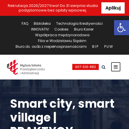
Rekrutacja 2026/2027 trwa! Do 31 sierpnia studia
Aplikuj
podyplomowe bez opłaty wpisowej.
Ot
FAQ
Biblioteka
Technologia Kreatywności
INNOVATIV
Cookies
Biuro Karier
Współpraca międzynarodowa
Filia w Wodzisławiu Śląskim
Biuro ds. osób z niepełnosprawnościami
BIP
PUW
607-510-882
Smart city, smart
village |