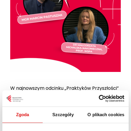
W najnowszym odcinku „Praktyków Przyszłości”
dr Małgorzata Michalska-Nakonieczna, prof.
WSPA rozmawia z mgr. Marcinem
Pastuszakiem, Zastępcą Wójta Gminy Jabłonna
Zgoda
Szczegóły
O plikach cookies
i dziekanem kierunku
Administracja
.