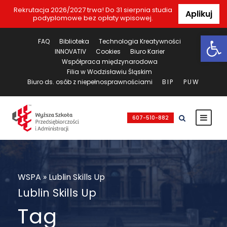
Rekrutacja 2026/2027 trwa! Do 31 sierpnia studia
Aplikuj
podyplomowe bez opłaty wpisowej.
Ot
FAQ
Biblioteka
Technologia Kreatywności
INNOVATIV
Cookies
Biuro Karier
Współpraca międzynarodowa
Filia w Wodzisławiu Śląskim
Biuro ds. osób z niepełnosprawnościami
BIP
PUW
607-510-882
WSPA
»
Lublin Skills Up
Lublin Skills Up
Tag