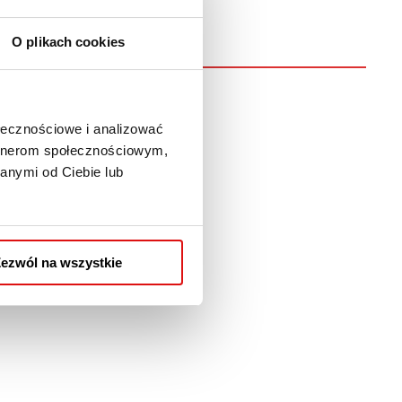
tel.
81 452-94-10
rektorat@wspa.pl
O plikach cookies
ołecznościowe i analizować
artnerom społecznościowym,
anymi od Ciebie lub
ezwól na wszystkie