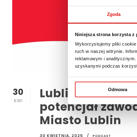
Zgoda
Niniejsza strona korzysta z
Wykorzystujemy pliki cookie 
ruch w naszej witrynie. Inf
reklamowym i analitycznym. 
uzyskanymi podczas korzysta
Lublin Skills U
30
Odmowa
KWI
potencjał zawo
Miasto Lublin
30 KWIETNIA, 2025
PODCAST