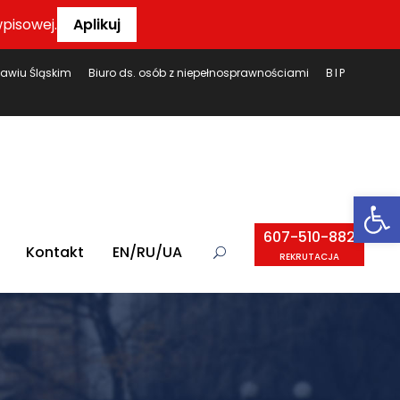
pisowej.
Aplikuj
ławiu Śląskim
Biuro ds. osób z niepełnosprawnościami
BIP
Ot
607-510-882
Kontakt
EN/RU/UA
REKRUTACJA