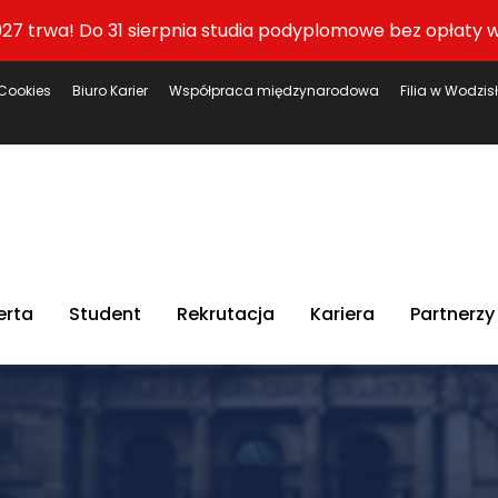
27 trwa! Do 31 sierpnia studia podyplomowe bez opłaty w
Cookies
Biuro Karier
Współpraca międzynarodowa
Filia w Wodzis
erta
Student
Rekrutacja
Kariera
Partnerzy