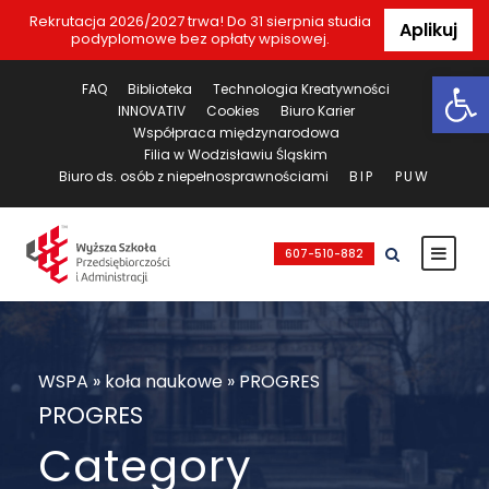
Rekrutacja 2026/2027 trwa! Do 31 sierpnia studia
Aplikuj
podyplomowe bez opłaty wpisowej.
Ot
FAQ
Biblioteka
Technologia Kreatywności
INNOVATIV
Cookies
Biuro Karier
Współpraca międzynarodowa
Filia w Wodzisławiu Śląskim
Biuro ds. osób z niepełnosprawnościami
BIP
PUW
607-510-882
WSPA
»
koła naukowe
»
PROGRES
PROGRES
Category