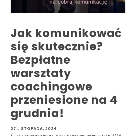
Jak komunikować
się skutecznie?
Bezpłatne
warsztaty
coachingowe
przeniesione na 4
grudnia!
27 LISTOPADA, 2024
,
,
,
AKTUALNOŚCI WSPA
KOŁA NAUKOWE
NEWSLETTER 11/24