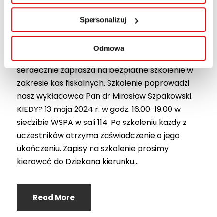
26 KWIETNIA, 2024
Spersonalizuj
,
,
,
AKTUALNOŚCI WSPA
KOŁA NAUKOWE
PROGRES
,
SOCJOLOGIA
ZARZĄDZANIE
Odmowa
Koło Naukowe Zarządzania i Socjologii PROGRES
serdecznie zaprasza na bezpłatne szkolenie w
zakresie kas fiskalnych. Szkolenie poprowadzi
nasz wykładowca Pan dr Mirosław Szpakowski.
KIEDY? 13 maja 2024 r. w godz. 16.00-19.00 w
siedzibie WSPA w sali 114. Po szkoleniu każdy z
uczestników otrzyma zaświadczenie o jego
ukończeniu. Zapisy na szkolenie prosimy
kierować do Dziekana kierunku...
Read More