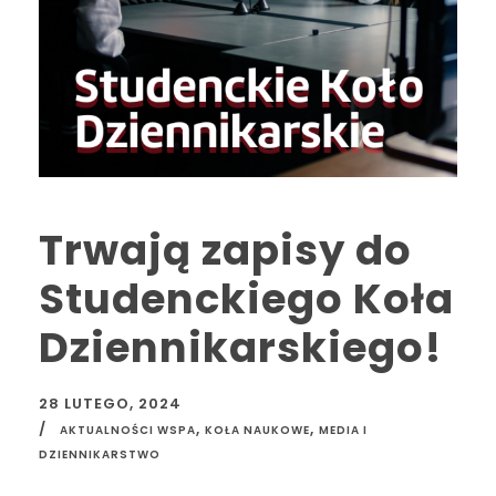
Trwają zapisy do
Studenckiego Koła
Dziennikarskiego!
28 LUTEGO, 2024
,
,
AKTUALNOŚCI WSPA
KOŁA NAUKOWE
MEDIA I
DZIENNIKARSTWO