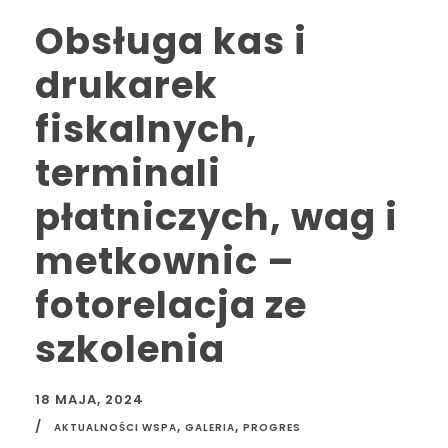
Obsługa kas i
drukarek
fiskalnych,
terminali
płatniczych, wag i
metkownic –
fotorelacja ze
szkolenia
18 MAJA, 2024
,
,
AKTUALNOŚCI WSPA
GALERIA
PROGRES