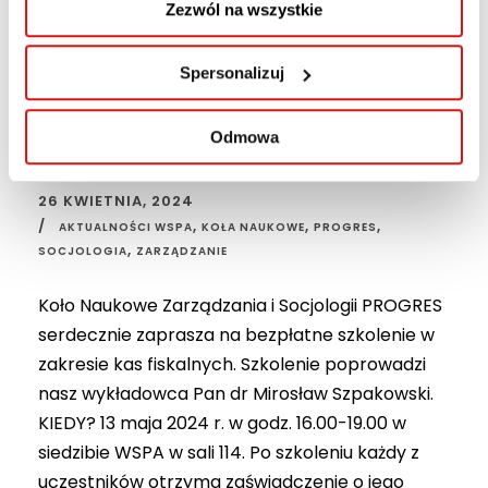
Bezpłatne
Zezwól na wszystkie
szkolenie dla
Spersonalizuj
studentów WSPA –
kasy fiskalne
Odmowa
26 KWIETNIA, 2024
,
,
,
AKTUALNOŚCI WSPA
KOŁA NAUKOWE
PROGRES
,
SOCJOLOGIA
ZARZĄDZANIE
Koło Naukowe Zarządzania i Socjologii PROGRES
serdecznie zaprasza na bezpłatne szkolenie w
zakresie kas fiskalnych. Szkolenie poprowadzi
nasz wykładowca Pan dr Mirosław Szpakowski.
KIEDY? 13 maja 2024 r. w godz. 16.00-19.00 w
siedzibie WSPA w sali 114. Po szkoleniu każdy z
uczestników otrzyma zaświadczenie o jego