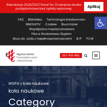
Rekrutacja 2026/2027 trwa! Do 31 sierpnia studia
Aplikuj
podyplomowe bez opłaty wpisowej.
Ot
FAQ
Biblioteka
Technologia Kreatywności
INNOVATIV
Cookies
Biuro Karier
Współpraca międzynarodowa
Filia w Wodzisławiu Śląskim
Biuro ds. osób z niepełnosprawnościami
BIP
PUW
607-510-882
WSPA
»
koła naukowe
koła naukowe
Category