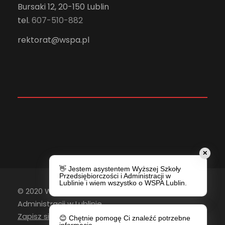
Bursaki 12, 20-150 Lublin
tel.
607-510-882
rektorat@wspa.pl
✕
👋 Jestem asystentem Wyższej Szkoły
Przedsiębiorczości i Administracji w
Lublinie i wiem wszystko o WSPA Lublin.
© 2020 Wyższa Szkoła Przedsiębiorczości i
Administracji w Lublinie
Zapisz się do newslettera
😊 Chętnie pomogę Ci znaleźć potrzebne