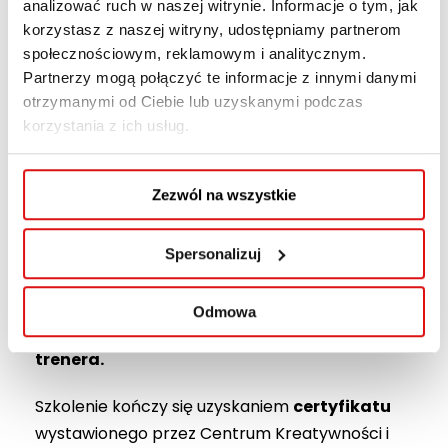
analizować ruch w naszej witrynie. Informacje o tym, jak
zdobyć umiejętności, które umożliwią Ci
korzystasz z naszej witryny, udostępniamy partnerom
zawodową
współpracę z naszą Uczelnią
,
społecznościowym, reklamowym i analitycznym.
Partnerzy mogą połączyć te informacje z innymi danymi
a to wszystko w przyjaznej i wspierającej
otrzymanymi od Ciebie lub uzyskanymi podczas
atmosferze, to zapraszamy na zajęcia
korzystania z ich usług.
prowadzone przez doświadczonych trenerów i
trenerki na co dzień współpracujących z
Zezwól na wszystkie
Akademią Humanistyczno-Ekonomiczną w
Łodzi.
Spersonalizuj
Po zakończeniu przygotowania trenerskiego
odbywa się rozmowa ewaluacyjna, której celem
Odmowa
jest
ukierunkowanie dalszego rozwoju pracy
trenera.
Szkolenie kończy się uzyskaniem
certyfikatu
wystawionego przez Centrum Kreatywności i