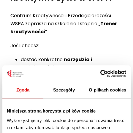
Centrum Kreatywności i Przedsiębiorczości
WSPA zaprasza na szkolenie I stopnia „
Trener
kreatywności
”.
Jeśli chcesz:
dostać konkretne
narzędzia i
umiejętności
do pracy z grupą,
zdobyć praktykę
w warsztatowej pracy z
ludźmi,
Zgoda
Szczegóły
O plikach cookies
sprawdzić się w nowej roli,
przyjrzeć się sobie,
zobaczyć i usłyszeć na nowo drugiego
Niniejsza strona korzysta z plików cookie
człowieka,
Wykorzystujemy pliki cookie do spersonalizowania treści
odkryć swój potencjał i
pomóc odkryć go
i reklam, aby oferować funkcje społecznościowe i
u innych
,