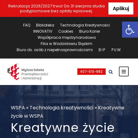
Rekrutacja 2026/2027 trwa! Do 31 sierpnia studia
Aplikuj
podyplomowe bez opłaty wpisowej.
Ot
FAQ
Biblioteka
Technologia Kreatywności
INNOVATIV
Cookies
Biuro Karier
Współpraca międzynarodowa
Filia w Wodzisławiu Śląskim
Biuro ds. osób z niepełnosprawnościami
BIP
PUW
607-510-882
WSPA
»
Technologia kreatywności
»
Kreatywne
życie w WSPA
Kreatywne życie